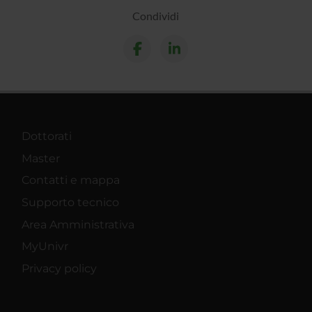
Condividi
Dottorati
Master
Contatti e mappa
Supporto tecnico
Area Amministrativa
MyUnivr
Privacy policy