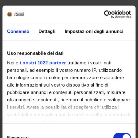
PROGRAMMA
o Modellazione/simulazione in SystemC
Consenso
Dettagli
Impostazioni degli annunci
In
o Sintesi automatica con SystemC
o Ambiente AMS per la progettazione di NES
o Modellazione di una rete in NS2
Uso responsabile dei dati
o Cosimulazione HSN per apllicazione VOIP
Noi e
i nostri 1022 partner
trattiamo i vostri dati
o Modellazione simulazione di un terminale mobile
personali, ad esempio il vostro numero IP, utilizzando
tecnologie come i cookie per memorizzare e accedere
Le attività pratiche vengono svolte utilizzando le
attrezzature hardware e software presenti nel laboratorio
alle informazioni sul vostro dispositivo al fine di
ESD (Electronic Systems Design) del Dipartimento.
pubblicare annunci e contenuti personalizzati, misurare
Durante il corso saranno effettuate presentazioni da parte
gli annunci e i contenuti, ricercare il pubblico e sviluppare
di aziende del settore della progettazione di sistemi
i servizi. Avete la possibilità di scegliere chi utilizza i
embedded di rete.
vostri dati e per quali scopi. Le vostre scelte in materia di
privacy sono applicabili solo su questa proprietà digitale
MODALITÀ D'ESAME
in cui avete effettuato le vostre scelte. È possibile
Selezione
modificare o revocare il proprio consenso in qualsiasi
Necessari