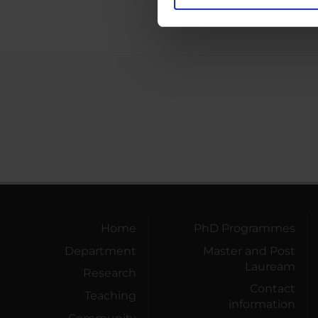
Utilizziamo i cookie per perso
nostro traffico. Condividiamo 
di analisi dei dati web, pubbl
che hanno raccolto dal tuo uti
Home
PhD Programmes
Department
Master and Post
Lauream
Research
Contact
Teaching
information