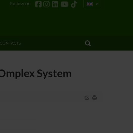
Follow on
CONTACTS
COmplex System