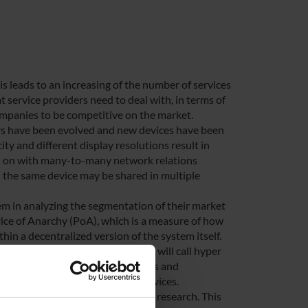
s leads to an increasing of the number of services
t service providers need to deal with, in terms of
companies to be competitive on the market.
ers have been evolved and new devices have been
y and different display resolutions result in
ied on with many-to-many network relations
 the same device may be shared in multiple
hem in analyzing the segmentation of their market
Price of Anarchy (PoA), which is a measure of how
thin a decentralized version of the system itself.
g digital user behaviour, what we will call hyper
 graph databases, network analysis and
lations among users and their devices.
tantial impact in the market and research. This