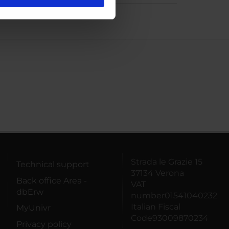
l media e per analizzare il
ostri partner che si occupano
azioni che hai fornito loro o
Strada le Grazie 15
Technical support
37134 Verona
Back office Area -
VAT
dbErw
number01541040232
Italian Fiscal
MyUnivr
Code93009870234
Privacy policy