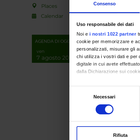
hypothe
Consenso
Places
interna
Complex
Calendar
Uso responsabile dei dati
Noi e
i nostri 1022 partner
t
SPO
AGENDA DI OGGI
cookie per memorizzare e acce
personalizzati, misurare gli an
ven
chi utilizza i vostri dati e pe
7 agosto 2026
digitale in cui avete effettua
dalla Dichiarazione sui cookie
PROJ
Con il tuo consenso, vorrem
Selezione
Rosalb
raccogliere informazi
Necessari
del
Identificare il tuo di
consenso
digitali).
RESEA
Approfondisci come vengono el
modificare o ritirare il tuo 
Bioinf
Rifiuta
Life a