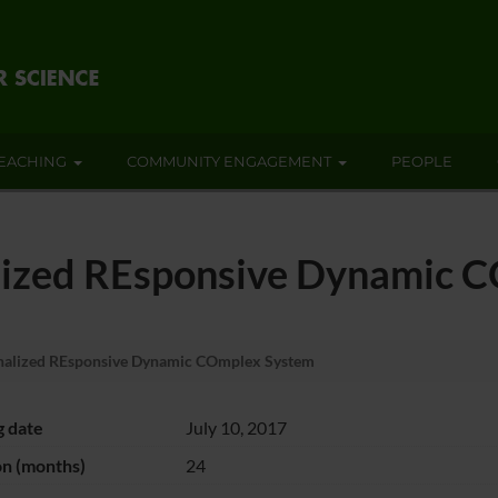
EACHING
COMMUNITY ENGAGEMENT
PEOPLE
ized REsponsive Dynamic 
alized REsponsive Dynamic COmplex System
g date
July 10, 2017
on (months)
24