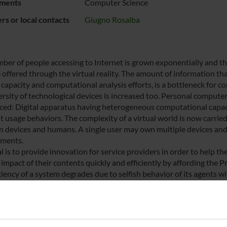
ments
Computer Science
s or local contacts
Giugno Rosalba
ber of people accessing to Internet is grown exponentially and thi
 offered through the virtual reality. The amount of information tha
 capacity and computational analysis efforts, is a bottleneck for 
ersity of technological devices is increased too. Personal comput
ced: Digital apparatus having heterogeneous computational capacit
nt usage behaviors. The complexity of a virtual world is now carr
 devices and humans. A single user may own multiple devices and
ments.
l is to provide innovation for service providers in order to help t
 impact of their contents quickly and efficiently by affording the 
ciency of a system degrades due to selfish behavior of its agents wi
build a responsive infrastructure for modelling the current evolvin
ng behaviour, focusing on strong theoretical Big data model called
ndation systems, paying attention to the intrigued network of re
thesize that the value of the proposed innovation will have a subs