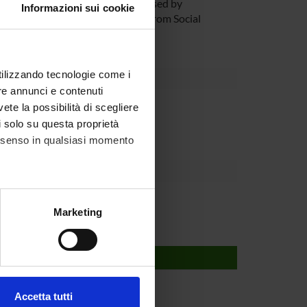
ers on (i) the current systems used by
Informazioni sui cookie
i) applying and designing models from Social
ems.
utilizzando tecnologie come i
re annunci e contenuti
partment
vete la possibilità di scegliere
li solo su questa proprietà
consenso in qualsiasi momento
alche metro,
Marketing
e specifiche (impronte
ezione dettagli
. Puoi
Accetta tutti