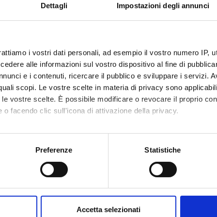
sis is strongly supported by the deep knowledge of the team memb
Dettagli
Impostazioni degli annunci
tional companies (the partner is a leader on the market), and on (i
 System since they share common dynamics with Biological Syst
rattiamo i vostri dati personali, ad esempio il vostro numero IP, 
NSORS:
dere alle informazioni sul vostro dispositivo al fine di pubblica
Funds:
assigned and managed by the de
nunci e i contenuti, ricercare il pubblico e sviluppare i servizi. A
r quali scopi. Le vostre scelte in materia di privacy sono applicabi
to le vostre scelte. È possibile modificare o revocare il proprio 
 o facendo clic sull'icona di attivazione della privacy.
ECT PARTICIPANTS
mo anche:
a Giugno
Full Professor
oni sulla tua posizione geografica, con un'approssimazione di qu
Preferenze
Statistiche
spositivo, scansionandolo attivamente alla ricerca di caratteristich
RCH AREAS INVOLVED IN THE PROJECT
aborati i tuoi dati personali e imposta le tue preferenze nella
s
consenso in qualsiasi momento dalla Dichiarazione sui cookie.
ormatica e informatica medica
Accetta selezionati
nd medical sciences