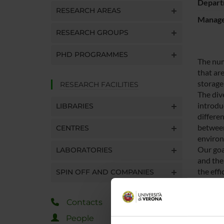
Depart
RESEARCH AREAS
Manager
RESEARCH GROUPS
PHD PROGRAMMES
The num
that are
storage
RESEARCH FACILITIES
The div
introdu
LIBRARIES
differe
between
CENTRES
environ
Our goa
LABORATORIES
and the
the effi
SPIN OFF AND COMPANIES
We will 
targeti
Contacts
recomme
We hypo
People