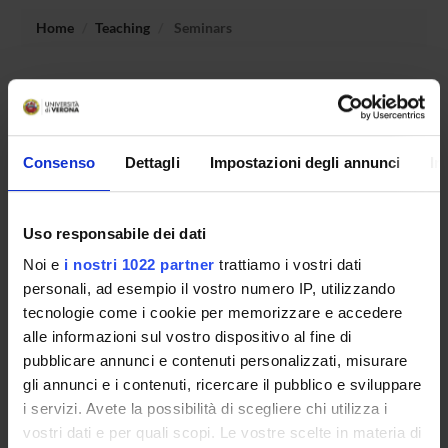
Home
Teaching
Seminars
No recent seminar found relating to teaching Methods in
representation theory.
Consenso
Dettagli
Impostazioni degli annunci
In
STUDYING
Uso responsabile dei dati
COURSES
Noi e
i nostri 1022 partner
trattiamo i vostri dati
PHD PROGRAMMES AND POSTGRADUATE
personali, ad esempio il vostro numero IP, utilizzando
TRAINING
tecnologie come i cookie per memorizzare e accedere
alle informazioni sul vostro dispositivo al fine di
Contacts
pubblicare annunci e contenuti personalizzati, misurare
gli annunci e i contenuti, ricercare il pubblico e sviluppare
People
i servizi. Avete la possibilità di scegliere chi utilizza i
Places
vostri dati e per quali scopi. Le vostre scelte in materia di