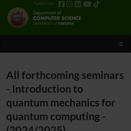
Follow on
Toggl
All forthcoming seminars
- Introduction to
quantum mechanics for
quantum computing -
(2024/2025)