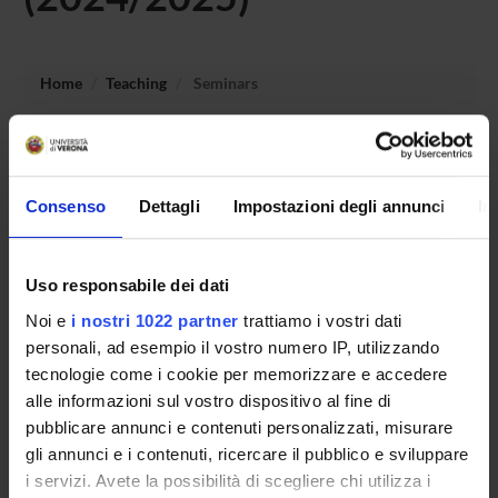
Home
Teaching
Seminars
No recent seminar found relating to teaching Introduction
to quantum mechanics for quantum computing .
Consenso
Dettagli
Impostazioni degli annunci
In
STUDYING
Uso responsabile dei dati
Noi e
i nostri 1022 partner
trattiamo i vostri dati
COURSES
personali, ad esempio il vostro numero IP, utilizzando
PHD PROGRAMMES AND POSTGRADUATE
tecnologie come i cookie per memorizzare e accedere
TRAINING
alle informazioni sul vostro dispositivo al fine di
pubblicare annunci e contenuti personalizzati, misurare
Contacts
gli annunci e i contenuti, ricercare il pubblico e sviluppare
i servizi. Avete la possibilità di scegliere chi utilizza i
People