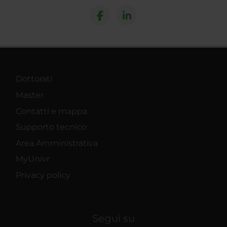
Dottorati
Master
Contatti e mappa
Supporto tecnico
Area Amministrativa
MyUnivr
Privacy policy
Segui su