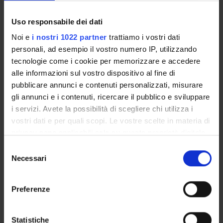
HPA s.r.l.
Uso responsabile dei dati
Funds:
assigned and managed by the department
Noi e
i nostri 1022 partner
trattiamo i vostri dati
personali, ad esempio il vostro numero IP, utilizzando
tecnologie come i cookie per memorizzare e accedere
PROJECT PARTICIPANTS
alle informazioni sul vostro dispositivo al fine di
pubblicare annunci e contenuti personalizzati, misurare
Luca Di Persio
gli annunci e i contenuti, ricercare il pubblico e sviluppare
Associate Professor
i servizi. Avete la possibilità di scegliere chi utilizza i
vostri dati e per quali scopi. Le vostre scelte in materia di
privacy sono applicabili solo su questa proprietà digitale
RESEARCH AREAS INVOLVED IN THE PROJECT
in cui avete effettuato le vostre scelte. È possibile
Selezione
modificare o revocare il proprio consenso in qualsiasi
Necessari
del
Metodi e modelli matematici
momento dalla Dichiarazione sui cookie o facendo clic
consenso
Stochastic analysis
sull'icona di attivazione della privacy.
Preferenze
Con il tuo consenso, vorremmo anche:
raccogliere informazioni sulla tua posizione
Statistiche