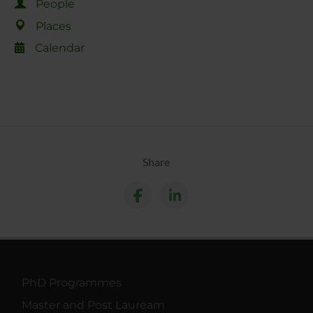
People
Places
Calendar
Share
PhD Programmes
Master and Post Lauream