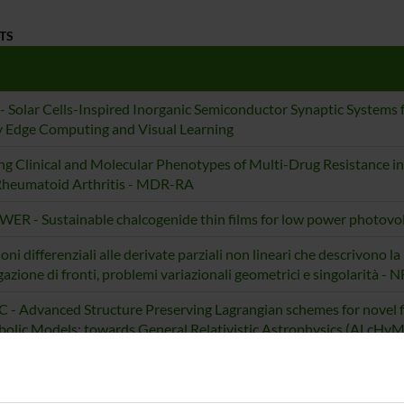
TS
- Solar Cells-Inspired Inorganic Semiconductor Synaptic Systems 
 Edge Computing and Visual Learning
ng Clinical and Molecular Phenotypes of Multi-Drug Resistance in d
Rheumatoid Arthritis - MDR-RA
R - Sustainable chalcogenide thin films for low power photovol
ni differenziali alle derivate parziali non lineari che descrivono la
azione di fronti, problemi variazionali geometrici e singolarità -
 - Advanced Structure Preserving Lagrangian schemes for novel f
olic Models: towards General Relativistic Astrophysics (ALcHyM
nable Antimony Chalcogenide Thin-Film TAndem Solar Technolog