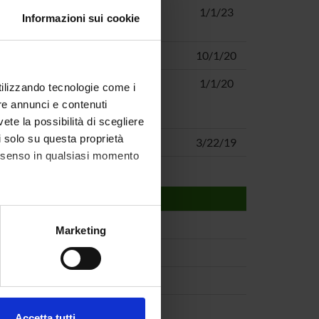
ed on
Mariano Ceccato
1/1/23
Informazioni sui cookie
GF 2019)
Franco Fummi
10/1/20
ovi
Rosalba Giugno
1/1/20
utilizzando tecnologie come i
di
re annunci e contenuti
vete la possibilità di scegliere
li solo su questa proprietà
Andrea Calanca
3/22/19
consenso in qualsiasi momento
alche metro,
Marketing
e specifiche (impronte
ezione dettagli
. Puoi
Accetta tutti