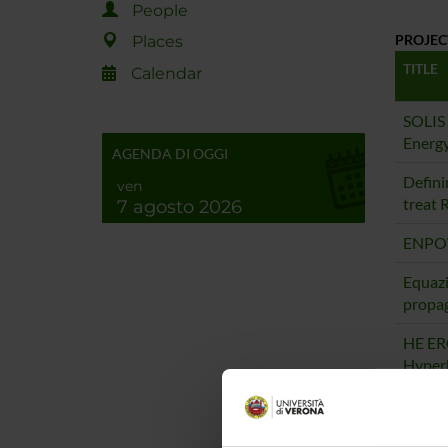
People
PROJEC
Places
TITLE
Calendar
SOLIS 
Energy
AGENDA DI OGGI
Defini
ven
treat 
7 agosto 2026
ENPOWE
Equazio
propag
HE ERC
Hyperb
Sustai
FAST