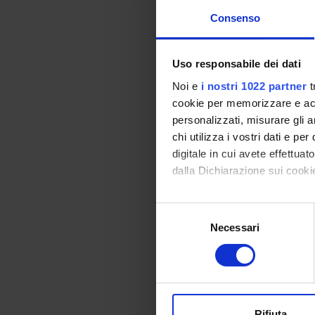
NEURO
Consenso
Phase 
Design
Uso responsabile dei dati
ADAIR 
Noi e
i nostri 1022 partner
t
biomar
cookie per memorizzare e acce
Alzhe
personalizzati, misurare gli an
chi utilizza i vostri dati e pe
Un ban
digitale in cui avete effettua
dalla Dichiarazione sui cookie
FOUND
YEAR
Con il tuo consenso, vorrem
Selezione
2025
raccogliere informazi
Necessari
del
Identificare il tuo di
consenso
2024
digitali).
2023
Approfondisci come vengono el
modificare o ritirare il tuo 
2020
Rifiuta