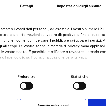
PULS - NEUROmorphic energy-efficient secure accelerators bas
Dettagli
Impostazioni degli annunci
change materials aUgmented siLicon photonicS
 Automation for Smart Factories — DeFacto (MSCA Individual - 
- Dall'inquinamento atmosferico all'inquinamento cerebrale: nu
rattiamo i vostri dati personali, ad esempio il vostro numero IP, 
catori per capire il legame tra inquinamento atmosferico e morbo 
dere alle informazioni sul vostro dispositivo al fine di pubblica
imer
nunci e i contenuti, ricercare il pubblico e sviluppare i servizi. A
r quali scopi. Le vostre scelte in materia di privacy sono applicabi
co prova per algoritmi di controllo di forza
to le vostre scelte. È possibile modificare o revocare il proprio 
 o facendo clic sull'icona di attivazione della privacy.
ING NUMBERS
NUMBER
mo anche:
2
oni sulla tua posizione geografica, con un'approssimazione di qu
Preferenze
Statistiche
spositivo, scansionandolo attivamente alla ricerca di caratteristich
4
1
aborati i tuoi dati personali e imposta le tue preferenze nella
s
consenso in qualsiasi momento dalla Dichiarazione sui cookie.
2
Accetta selezionati