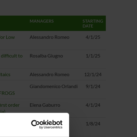
MANAGERS
STARTING
DATE
for Low
Alessandro Romeo
4/1/25
ifficult to
Rosalba Giugno
1/1/25
taics
Alessandro Romeo
12/1/24
Giandomenico Orlandi
9/1/24
 NFROGS
irst order
Elena Gaburro
4/1/24
ia)
y - ACT-
Alessandro Romeo
1/8/24