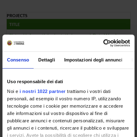
PROJECTS
TITLE
Sistemi informativi orientati ai processi, Data Warehouse, O
FOUNDING NUMBERS
YEAR
NUMBER
Consenso
Dettagli
Impostazioni degli annunci
In
2019
1
Uso responsabile dei dati
Noi e
i nostri 1022 partner
trattiamo i vostri dati
personali, ad esempio il vostro numero IP, utilizzando
Contacts
tecnologie come i cookie per memorizzare e accedere
People
alle informazioni sul vostro dispositivo al fine di
pubblicare annunci e contenuti personalizzati, misurare
Places
gli annunci e i contenuti, ricercare il pubblico e sviluppare
Calendar
i servizi. Avete la possibilità di scegliere chi utilizza i