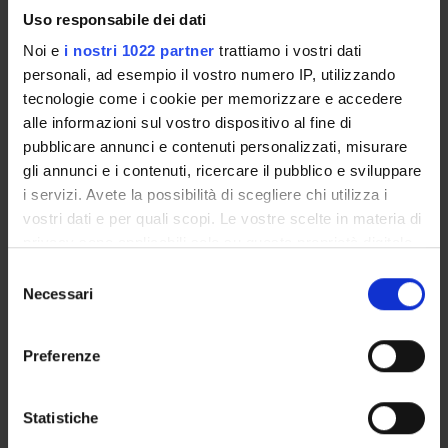
EDALab s.r.l.
Uso responsabile dei dati
Finanziamento:
assegnato e gestito dal Dipartimento
Noi e
i nostri 1022 partner
trattiamo i vostri dati
personali, ad esempio il vostro numero IP, utilizzando
tecnologie come i cookie per memorizzare e accedere
alle informazioni sul vostro dispositivo al fine di
PARTECIPANTI AL PROGETTO
pubblicare annunci e contenuti personalizzati, misurare
Alessia Bozzini
gli annunci e i contenuti, ricercare il pubblico e sviluppare
i servizi. Avete la possibilità di scegliere chi utilizza i
Franco Fummi
vostri dati e per quali scopi. Le vostre scelte in materia di
Professore ordinario
privacy sono applicabili solo su questa proprietà digitale
Marco Panato
in cui avete effettuato le vostre scelte. È possibile
Selezione
Personale di spin-off
modificare o revocare il proprio consenso in qualsiasi
Necessari
del
momento dalla Dichiarazione sui cookie o facendo clic
consenso
sull'icona di attivazione della privacy.
Preferenze
Con il tuo consenso, vorremmo anche:
ATTIVITÀ
raccogliere informazioni sulla tua posizione
Statistiche
geografica, con un'approssimazione di qualche
AREE DI RICERCA