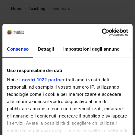
Home
Teaching
Seminars
No recent seminar found relating to teaching Operating
Systems and Computer Networks .
Consenso
Dettagli
Impostazioni degli annunci
In
STUDYING
Uso responsabile dei dati
COURSES
Noi e
i nostri 1022 partner
trattiamo i vostri dati
PHD PROGRAMMES AND POSTGRADUATE
personali, ad esempio il vostro numero IP, utilizzando
TRAINING
tecnologie come i cookie per memorizzare e accedere
alle informazioni sul vostro dispositivo al fine di
Contacts
pubblicare annunci e contenuti personalizzati, misurare
gli annunci e i contenuti, ricercare il pubblico e sviluppare
People
i servizi. Avete la possibilità di scegliere chi utilizza i
Places
vostri dati e per quali scopi. Le vostre scelte in materia di