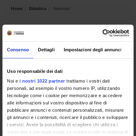
Home
Didattica
Seminari
Non è stato trovato alcun seminario relativo
all'insegnamento Programmazione con laboratorio.
Consenso
Dettagli
Impostazioni degli annunci
In
OFFERTA FORMATIVA
Uso responsabile dei dati
CORSI DI STUDIO
Noi e
i nostri 1022 partner
trattiamo i vostri dati
DOTTORATI, MASTER E FORMAZIONE SUPERIORE
personali, ad esempio il vostro numero IP, utilizzando
tecnologie come i cookie per memorizzare e accedere
Contatti
alle informazioni sul vostro dispositivo al fine di
pubblicare annunci e contenuti personalizzati, misurare
Persone
gli annunci e i contenuti, ricercare il pubblico e sviluppare
Luoghi
i servizi. Avete la possibilità di scegliere chi utilizza i
Calendario
vostri dati e per quali scopi. Le vostre scelte in materia di