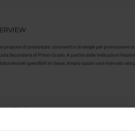
ERVIEW
o si propone di presentare strumenti e strategie per promuovere un
uola Secondaria di Primo Grado. A partire dalle Indicazioni Naziona
 laboratoriali spendibili in classe. Ampio spazio sarà riservato alla
.
SE DETAILS
 type
Continuing education for teachers (previ
on
1 Year