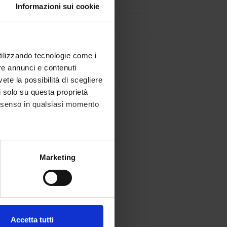
Informazioni sui cookie
utilizzando tecnologie come i
re annunci e contenuti
vete la possibilità di scegliere
li solo su questa proprietà
consenso in qualsiasi momento
alche metro,
Marketing
e specifiche (impronte
ezione dettagli
. Puoi
Accetta tutti