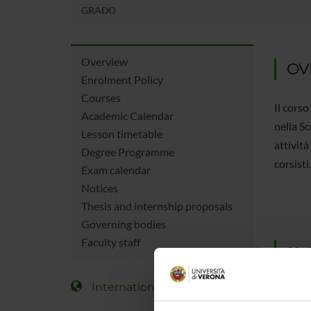
GRADO
Overview
OV
Enrolment Policy
Courses
Il cors
Academic Calendar
nella Sc
Lesson timetable
attività
Degree Programme
corsisti
Exam calendar
Notices
Thesis and internship proposals
Governing bodies
Faculty staff
COUR
Degree
International Students
Durati