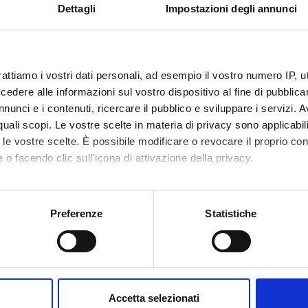
Dettagli
Impostazioni degli annunci
isory body
Computer Science Department Council
n
VERONA
rattiamo i vostri dati personali, ad esempio il vostro numero IP, 
epartment
Computer Science
dere alle informazioni sul vostro dispositivo al fine di pubblica
nunci e i contenuti, ricercare il pubblico e sviluppare i servizi. A
area
Natural Sciences and Engineering
r quali scopi. Le vostre scelte in materia di privacy sono applicabi
to le vostre scelte. È possibile modificare o revocare il proprio 
 o facendo clic sull'icona di attivazione della privacy.
mo anche:
oni sulla tua posizione geografica, con un'approssimazione di qu
Preferenze
Statistiche
spositivo, scansionandolo attivamente alla ricerca di caratteristich
aborati i tuoi dati personali e imposta le tue preferenze nella
s
consenso in qualsiasi momento dalla Dichiarazione sui cookie.
Accetta selezionati