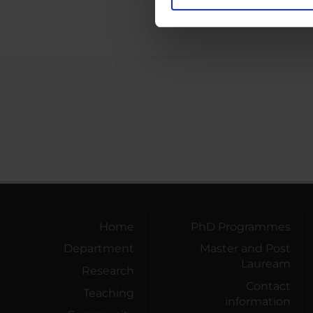
Utilizziamo i cookie per perso
nostro traffico. Condividiamo 
di analisi dei dati web, pubbl
che hanno raccolto dal tuo uti
Home
PhD Programmes
Department
Master and Post
Lauream
Research
Contact
Teaching
information