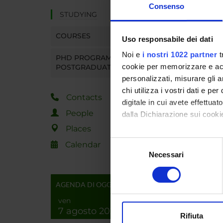
Consenso
STUDYING
Superv
COURSES
Uso responsabile dei dati
Locatio
Noi e
i nostri 1022 partner
t
PHD PROGRAMMES AND
Main D
cookie per memorizzare e acce
POSTGRADUATE TRAINING
personalizzati, misurare gli an
Macro 
chi utilizza i vostri dati e pe
Contacts
digitale in cui avete effettua
People
dalla Dichiarazione sui cookie
Places
Con il tuo consenso, vorrem
Selezione
Calendar
raccogliere informazi
Necessari
del
Identificare il tuo di
consenso
digitali).
AGENDA DI OGGI
Approfondisci come vengono el
ven
modificare o ritirare il tuo 
7 agosto 2026
Rifiuta