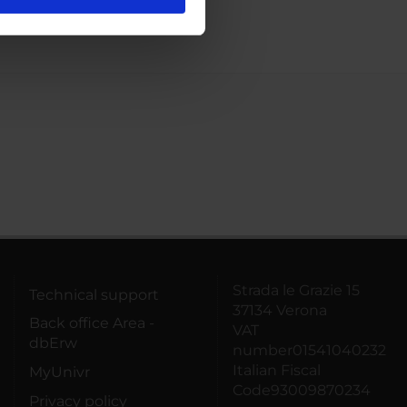
l media e per analizzare il
ostri partner che si occupano
azioni che hai fornito loro o
Strada le Grazie 15
Technical support
37134 Verona
Back office Area -
VAT
dbErw
number01541040232
Italian Fiscal
MyUnivr
Code93009870234
Privacy policy