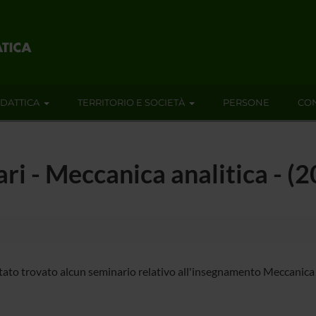
IDATTICA
TERRITORIO E SOCIETÀ
PERSONE
CON
ari - Meccanica analitica - 
tato trovato alcun seminario relativo all'insegnamento Meccanica a