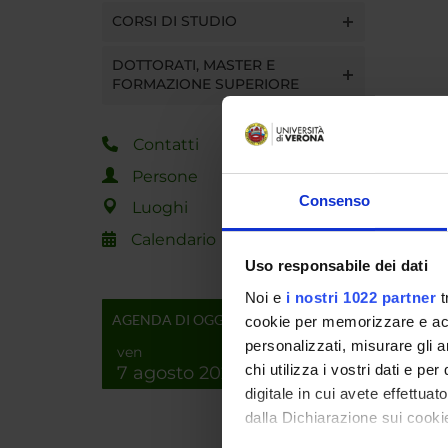
CORSI DI STUDIO
DOTTORATI, MASTER E
FORMAZIONE SUPERIORE
Contatti
Persone
Consenso
Luoghi
Calendario
Uso responsabile dei dati
Noi e
i nostri 1022 partner
t
AGENDA DI OGGI
cookie per memorizzare e acce
personalizzati, misurare gli an
ven
chi utilizza i vostri dati e pe
7 agosto 2026
digitale in cui avete effettua
dalla Dichiarazione sui cookie