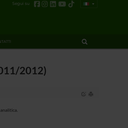
Segui su
TATTI
(2011/2012)
nalitica.