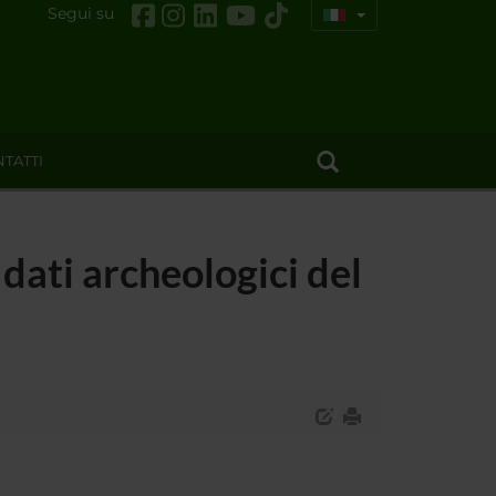
Segui su
TATTI
 dati archeologici del