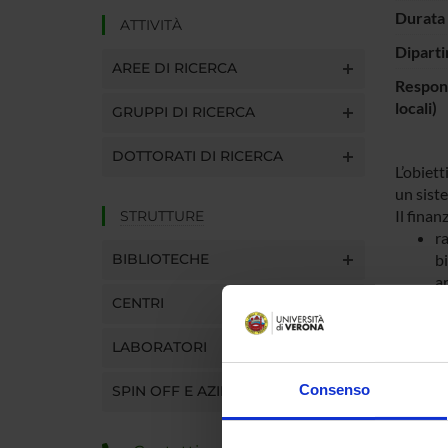
Durata 
ATTIVITÀ
Diparti
AREE DI RICERCA
Respons
locali)
GRUPPI DI RICERCA
DOTTORATI DI RICERCA
L’obiett
un siste
Il finan
STRUTTURE
ra
BIBLIOTECHE
bi
ar
CENTRI
cr
in
LABORATORI
co
(c
Consenso
SPIN OFF E AZIENDE
im
vo
pu