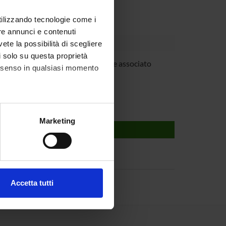
azione del lavoro svolto.
utilizzando tecnologie come i
re annunci e contenuti
vete la possibilità di scegliere
li solo su questa proprietà
iorini
Professore associato
consenso in qualsiasi momento
alche metro,
Marketing
e specifiche (impronte
ezione dettagli
. Puoi
Accetta tutti
l media e per analizzare il
ostri partner che si occupano
azioni che hai fornito loro o