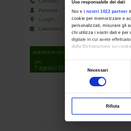
Contatti
Uso responsabile dei dati
o
Persone
Noi e
i nostri 1022 partner
t
cookie per memorizzare e acce
Luoghi
PART
personalizzati, misurare gli an
Calendario
chi utilizza i vostri dati e pe
Alberto
digitale in cui avete effettua
dalla Dichiarazione sui cookie
Piergio
AGENDA DI OGGI
Con il tuo consenso, vorrem
ven
Selezione
7 agosto 2026
raccogliere informazi
Necessari
del
AREE 
Identificare il tuo di
consenso
digitali).
Sistemi
Approfondisci come vengono el
Inform
modificare o ritirare il tuo 
Rifiuta
Utilizziamo i cookie per perso
nostro traffico. Condividiamo 
di analisi dei dati web, pubbl