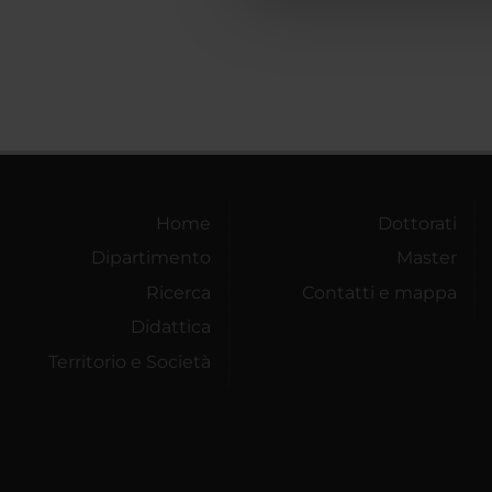
che hanno raccolto dal tuo uti
Home
Dottorati
Dipartimento
Master
Ricerca
Contatti e mappa
Didattica
Territorio e Società