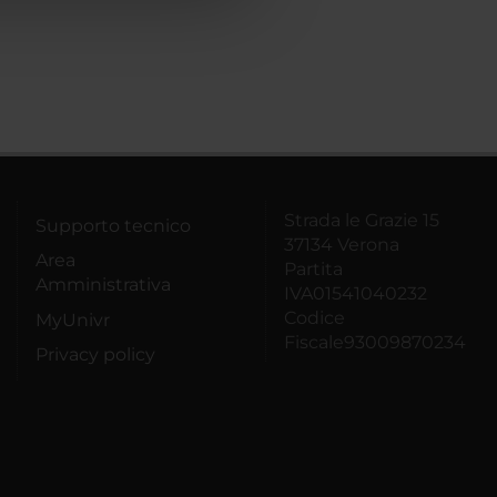
Strada le Grazie 15
Supporto tecnico
37134 Verona
Area
Partita
Amministrativa
IVA01541040232
Codice
MyUnivr
Fiscale93009870234
Privacy policy