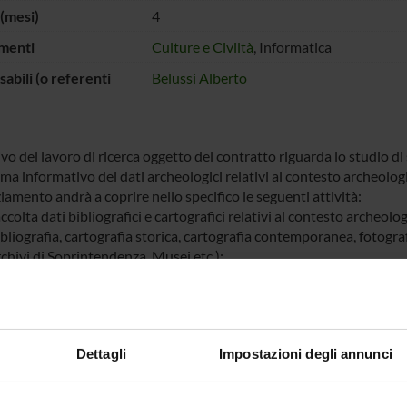
(mesi)
4
menti
Culture e Civiltà
, Informatica
abili (o referenti
Belussi Alberto
ivo del lavoro di ricerca oggetto del contratto riguarda lo studio di
ma informativo dei dati archeologici relativi al contesto archeolog
ziamento andrà a coprire nello specifico le seguenti attività:
ccolta dati bibliografici e cartografici relativi al contesto archeolo
bliografia, cartografia storica, cartografia contemporanea, fotografi
chivi di Soprintendenza, Musei etc.);
eazione di un Sistema Informativo Territoriale, fruibile on line, su cui
frastruttura informatica si rende necessaria sia per rendere pubblic
nnessione liberamente fruibile, sia per condividere all’interno del 
ioè vincolati da GDPR, diritto d'autore, necessità di tutela), trami
Dettagli
Impostazioni degli annunci
plementato secondo gli standard internazionali (CIDOC-CRM per l’ar
cabolari utilizzati per le classificazioni si rifaranno al vocabolari
bblicazione on line dei dati raccolti con licenza adatta al riuso;