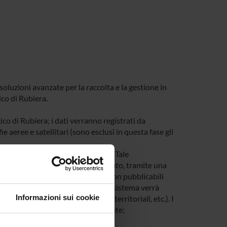
 soluzioni avanzate per la raccolta e la gestione in
ico di Rubiera.
gico di Rubiera; i dati verranno registrati da
e aeree e satellitari (sono esclusi in questa fase gli
 caricare e gestire i dati raccolti. Tale
o lo studio del territorio effettuato, tramite una
gruppo di ricerca eventuali dati non pubblicabili
te una connessione riservata. Tale sistema verrà
Informazioni sui cookie
cheologia, INSPIRE per i dati territoriali, etc.). I
o Linked open data del Getty Institute;