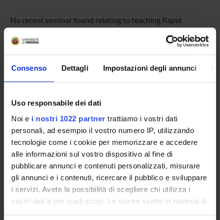
No recent seminar found relating to teaching Rapid
prototyping on Arduino.
Consenso
Dettagli
Impostazioni degli annunci
In
STUDYING
COURSES
Uso responsabile dei dati
PHD PROGRAMMES AND POSTGRADUATE
Noi e
i nostri 1022 partner
trattiamo i vostri dati
TRAINING
personali, ad esempio il vostro numero IP, utilizzando
tecnologie come i cookie per memorizzare e accedere
Contacts
alle informazioni sul vostro dispositivo al fine di
pubblicare annunci e contenuti personalizzati, misurare
People
gli annunci e i contenuti, ricercare il pubblico e sviluppare
Places
i servizi. Avete la possibilità di scegliere chi utilizza i
Calendar
vostri dati e per quali scopi. Le vostre scelte in materia di
privacy sono applicabili solo su questa proprietà digitale