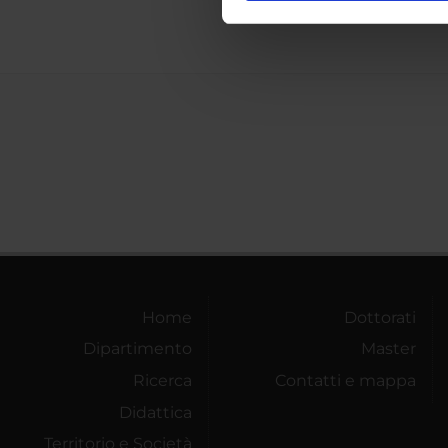
nostro traffico. Condividiamo 
di analisi dei dati web, pubbl
che hanno raccolto dal tuo uti
Home
Dottorati
Dipartimento
Master
Ricerca
Contatti e mappa
Didattica
Territorio e Società