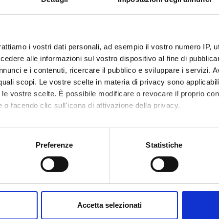
Finanziamento:
assegnato e gestito dal 
rattiamo i vostri dati personali, ad esempio il vostro numero IP, 
ECIPANTI AL PROGETTO
dere alle informazioni sul vostro dispositivo al fine di pubblica
nunci e i contenuti, ricercare il pubblico e sviluppare i servizi. A
Garbellotti
Professore associato
r quali scopi. Le vostre scelte in materia di privacy sono applicabi
to le vostre scelte. È possibile modificare o revocare il proprio 
 o facendo clic sull'icona di attivazione della privacy.
ABORATORI ESTERNI
mo anche:
o Montaldo
Università di Torino
Renato F
oni sulla tua posizione geografica, con un'approssimazione di qu
Preferenze
Statistiche
spositivo, scansionandolo attivamente alla ricerca di caratteristich
aborati i tuoi dati personali e imposta le tue preferenze nella
s
consenso in qualsiasi momento dalla Dichiarazione sui cookie.
NI
Accetta selezionati
nalizzare contenuti ed annunci, per fornire funzionalità dei socia