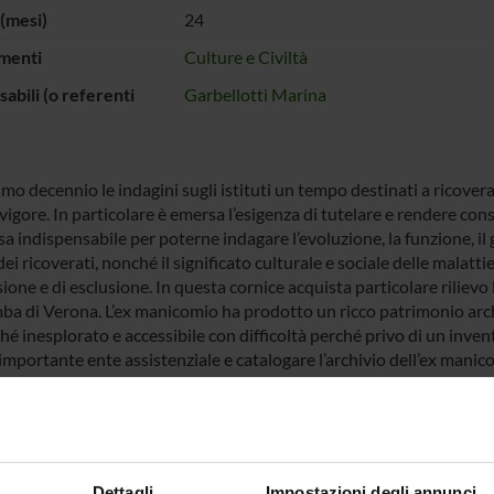
(mesi)
24
menti
Culture e Civiltà
abili (o referenti
Garbellotti Marina
imo decennio le indagini sugli istituti un tempo destinati a ricove
vigore. In particolare è emersa l’esigenza di tutelare e rendere con
 indispensabile per poterne indagare l’evoluzione, la funzione, il gr
dei ricoverati, nonché il significato culturale e sociale delle malatt
sione e di esclusione. In questa cornice acquista particolare riliev
mba di Verona. L’ex manicomio ha prodotto un ricco patrimonio arch
é inesplorato e accessibile con difficoltà perché privo di un invent
mportante ente assistenziale e catalogare l’archivio dell’ex manicom
 scientifica.
 FINANZIATORI:
Dettagli
Impostazioni degli annunci