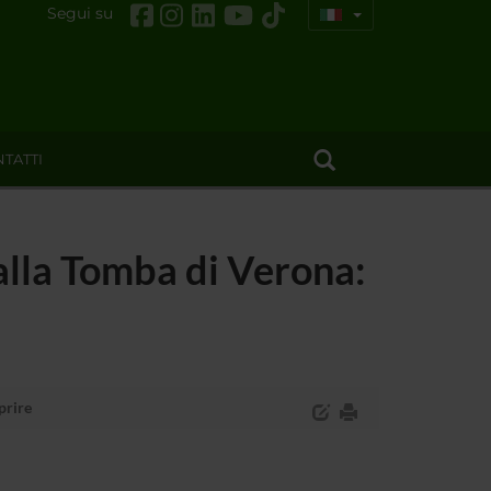
Segui su
TATTI
 alla Tomba di Verona:
prire