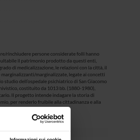
rare/rinchiudere persone considerate folli hanno
sultabile il patrimonio prodotto da questi enti,
ado di medicalizzazione, le relazioni con la città, il
ie marginalizzanti/marginalizzate, legate ai concetti
o lo studio dell’ospedale psichiatrico di San Giacomo
ivistico, costituito da 1013 bb. (1880-1980),
ario. Il progetto intende indagare la storia di
io, per renderlo fruibile alla cittadinanza e alla
Informazioni sui cookie