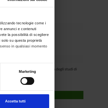
Dipartimento
utilizzando tecnologie come i
re annunci e contenuti
vete la possibilità di scegliere
li solo su questa proprietà
consenso in qualsiasi momento
ianco
Università degli studi di
alche metro,
Marketing
Verona
e specifiche (impronte
ezione dettagli
. Puoi
Accetta tutti
l media e per analizzare il