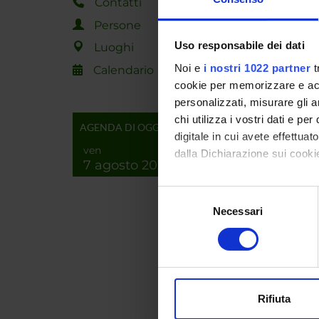
Contatti
Persone
Uso responsabile dei dati
Luoghi
Noi e
i nostri 1022 partner
t
Calendario
PART
cookie per memorizzare e acce
personalizzati, misurare gli an
Marina 
chi utilizza i vostri dati e pe
AGENDA DI OGGI
digitale in cui avete effettua
ven
dalla Dichiarazione sui cookie
7 agosto 2026
COLL
Con il tuo consenso, vorrem
Selezione
Silvan
raccogliere informazi
Necessari
del
Identificare il tuo di
consenso
digitali).
Approfondisci come vengono el
modificare o ritirare il tuo 
SEZIO
Rifiuta
Storia
Utilizziamo i cookie per perso