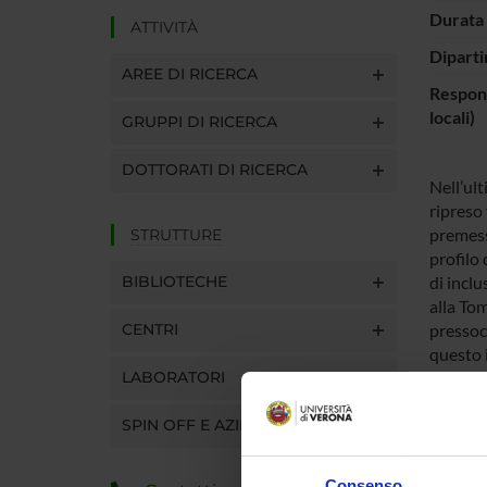
Durata 
ATTIVITÀ
Diparti
AREE DI RICERCA
Respons
locali)
GRUPPI DI RICERCA
DOTTORATI DI RICERCA
Nell’ult
ripreso 
premessa
STRUTTURE
profilo 
BIBLIOTECHE
di inclu
alla To
CENTRI
pressoch
questo i
LABORATORI
comunità
SPIN OFF E AZIENDE
ENTI
Consenso