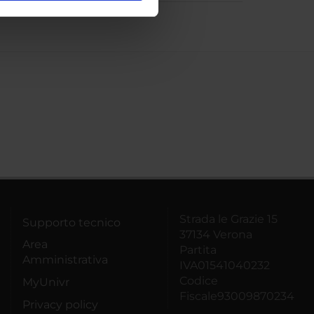
ostri partner che si occupano
azioni che hai fornito loro o
Strada le Grazie 15
Supporto tecnico
37134 Verona
Area
Partita
Amministrativa
IVA01541040232
Codice
MyUnivr
Fiscale93009870234
Privacy policy