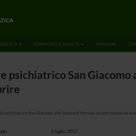
IDATTICA
TERRITORIO E SOCIETÀ
PERSONE
CON
ale psichiatrico San Giacomo
rire
ale psichiatrico San Giacomo alla Tomba di Verona: un patrimonio da sco
izio
1 luglio 2017