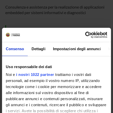
Consulenza e assistenza per la realizazione di applicazioni
embedded per sistemi informativi e diagnostici
SPONSORS:
Delta Sistemi s.r.l.
Funds:
assigned and managed by the department
Consenso
Dettagli
Impostazioni degli annunci
In
Syllabus:
ART66 - Attività Commerciale
Uso responsabile dei dati
PROJECT PARTICIPANTS
Noi e
i nostri 1022 partner
trattiamo i vostri dati
personali, ad esempio il vostro numero IP, utilizzando
Franco Fummi
tecnologie come i cookie per memorizzare e accedere
Full Professor
alle informazioni sul vostro dispositivo al fine di
pubblicare annunci e contenuti personalizzati, misurare
gli annunci e i contenuti, ricercare il pubblico e sviluppare
i servizi. Avete la possibilità di scegliere chi utilizza i