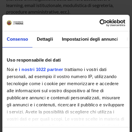
learning, email istituzionale, modulistica di segreteria,
procedure amministrative, ecc.).
Entra in MyUnivr con le tue credenziali GIA: solo così
potrai ricevere notifica di tutti gli avvisi dei tuoi docenti e
della tua segreteria via mail e anche tramite l'app Univr.
Consenso
Dettagli
Impostazioni degli annunci
In
MYUNIVR
Uso responsabile dei dati
Noi e
i nostri 1022 partner
trattiamo i vostri dati
Insegnamenti
personali, ad esempio il vostro numero IP, utilizzando
Calendario didattico
tecnologie come i cookie per memorizzare e accedere
Piani didattici e Guide dello studente
alle informazioni sul vostro dispositivo al fine di
Orario lezioni
pubblicare annunci e contenuti personalizzati, misurare
Calendario esami
gli annunci e i contenuti, ricercare il pubblico e sviluppare
Bacheca avvisi
i servizi. Avete la possibilità di scegliere chi utilizza i
vostri dati e per quali scopi. Le vostre scelte in materia di
Proposte tesi e stage
privacy sono applicabili solo su questa proprietà digitale
Organi collegiali e di governo