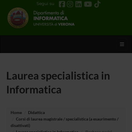
Segui su
Toggl
Laurea specialistica in
Informatica
Home
Didattica
Corsi di laurea magistrale / specialistica (a esaurimento /
disattivati)
Laurea specialistica in Informatica
Bacheca avvisi