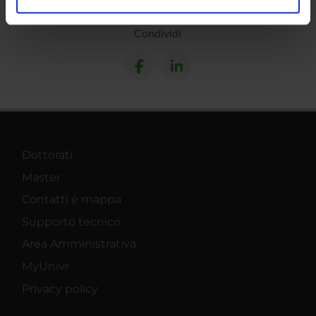
analizzare il nostro traffico. Condividiamo inoltre
informazioni sul modo in cui utilizzi il nostro sito con i
Condividi
nostri partner che si occupano di analisi dei dati web,
pubblicità e social media, i quali potrebbero combinarle
con altre informazioni che hai fornito loro o che hanno
raccolto dal tuo utilizzo dei loro servizi.
Dottorati
Master
Contatti e mappa
Supporto tecnico
Area Amministrativa
MyUnivr
Privacy policy