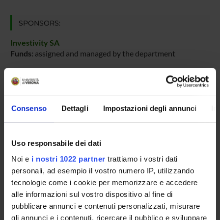
SPONSORS:
Investivity SA
Funds:
assigned and managed by the department
PROJECT PARTICIPANTS
Consenso
Dettagli
Impostazioni degli annunci
In
Roberto Segala
Full Professor
Uso responsabile dei dati
Noi e
i nostri 1022 partner
trattiamo i vostri dati
RESEARCH AREAS INVOLVED IN THE PROJECT
personali, ad esempio il vostro numero IP, utilizzando
tecnologie come i cookie per memorizzare e accedere
Sicurezza informatica
alle informazioni sul vostro dispositivo al fine di
Formal methods and theory of security
pubblicare annunci e contenuti personalizzati, misurare
gli annunci e i contenuti, ricercare il pubblico e sviluppare