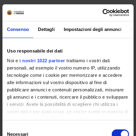
Rosalba Giugno
Full Professor
Vincenzo Manca
Consenso
Dettagli
Impostazioni degli annunci
In
Professore onorario
Uso responsabile dei dati
COLLABORATORI ESTERNI
Noi e
i nostri 1022 partner
trattiamo i vostri dati
personali, ad esempio il vostro numero IP, utilizzando
Personal Genomics
tecnologie come i cookie per memorizzare e accedere
s.r.l.
alle informazioni sul vostro dispositivo al fine di
Agricoltori verona servizi
pubblicare annunci e contenuti personalizzati, misurare
s.r.l.
gli annunci e i contenuti, ricercare il pubblico e sviluppare
i servizi. Avete la possibilità di scegliere chi utilizza i
Confagricoltura Verona
vostri dati e per quali scopi. Le vostre scelte in materia di
Organizzazione di tutela e di rappresentanza delle imprese
privacy sono applicabili solo su questa proprietà digitale
agricole
in cui avete effettuato le vostre scelte. È possibile
Selezione
ConfCommercio Verona
modificare o revocare il proprio consenso in qualsiasi
Necessari
del