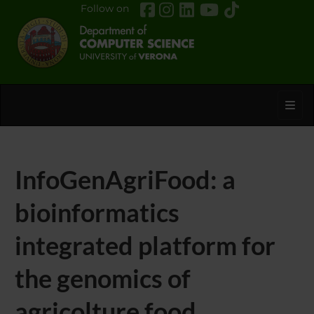
Follow on
Toggl
InfoGenAgriFood: a
bioinformatics
integrated platform for
the genomics of
agricolture food