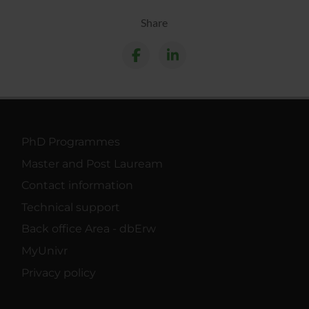
Share
PhD Programmes
Master and Post Lauream
Contact information
Technical support
Back office Area - dbErw
MyUnivr
Privacy policy