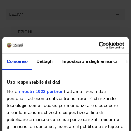
LEZIONI
LEZIONI
Nessuna lezione
Consenso
Dettagli
Impostazioni degli annunci
In
ESAMI
RICEVIMENTI
Uso responsabile dei dati
Noi e
i nostri 1022 partner
trattiamo i vostri dati
ALTRI EVENTI
personali, ad esempio il vostro numero IP, utilizzando
tecnologie come i cookie per memorizzare e accedere
alle informazioni sul vostro dispositivo al fine di
pubblicare annunci e contenuti personalizzati, misurare
Contatti
gli annunci e i contenuti, ricercare il pubblico e sviluppare