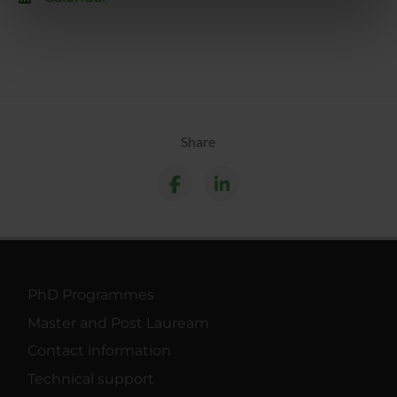
informazioni sul modo in cui utilizzi il nostro sito con i
nostri partner che si occupano di analisi dei dati web,
pubblicità e social media, i quali potrebbero combinarle
con altre informazioni che hai fornito loro o che hanno
raccolto dal tuo utilizzo dei loro servizi.
Share
PhD Programmes
Master and Post Lauream
Contact information
Technical support