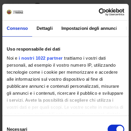
TEACHING
4
THIRD MISSION
Consenso
Dettagli
Impostazioni degli annunci
In
RESEARCH
PROJECTS
Uso responsabile dei dati
PUBLICATIONS
Noi e
i nostri 1022 partner
trattiamo i vostri dati
personali, ad esempio il vostro numero IP, utilizzando
ASSIGNMENTS
tecnologie come i cookie per memorizzare e accedere
alle informazioni sul vostro dispositivo al fine di
pubblicare annunci e contenuti personalizzati, misurare
gli annunci e i contenuti, ricercare il pubblico e sviluppare
i servizi. Avete la possibilità di scegliere chi utilizza i
ORGANIZATION
vostri dati e per quali scopi. Le vostre scelte in materia di
GOVERNANCE
privacy sono applicabili solo su questa proprietà digitale
in cui avete effettuato le vostre scelte. È possibile
Selezione
COMMITTEES
modificare o revocare il proprio consenso in qualsiasi
Necessari
del