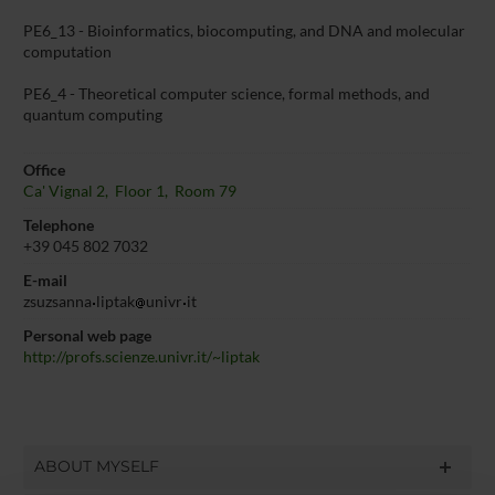
PE6_13 - Bioinformatics, biocomputing, and DNA and molecular
computation
PE6_4 - Theoretical computer science, formal methods, and
quantum computing
Office
Ca' Vignal 2, Floor 1, Room 79
Telephone
+39 045 802 7032
E-mail
zsuzsanna
liptak
univr
it
Personal web page
http://profs.scienze.univr.it/~liptak
ABOUT MYSELF