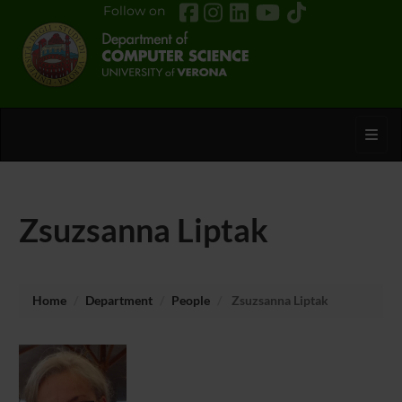
Follow on
Toggl
Zsuzsanna Liptak
Home
Department
People
Zsuzsanna Liptak