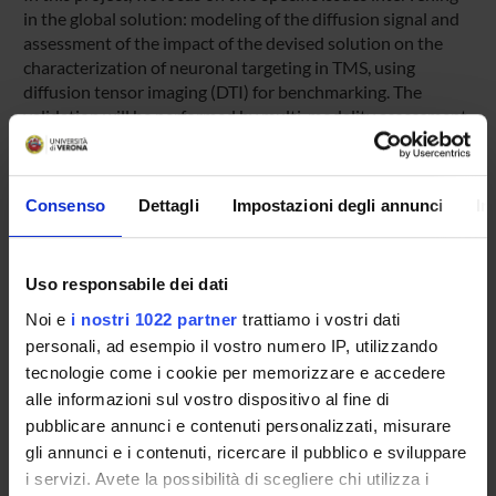
in the global solution: modeling of the diffusion signal and
assessment of the impact of the devised solution on the
characterization of neuronal targeting in TMS, using
diffusion tensor imaging (DTI) for benchmarking. The
validation will be performed by multi-modality assessment
by two ad-hoc experiments. These will be performed using
the neuronavigation system (NSS) and the Video-EEG
facilities that are available at the Navigation Lab (NAVLab),
Consenso
Dettagli
Impostazioni degli annunci
In
complemented by a 32-channel EEG cap enabling improved
spatial resolution.
Uso responsabile dei dati
Noi e
i nostri 1022 partner
trattiamo i vostri dati
SPONSORS:
personali, ad esempio il vostro numero IP, utilizzando
tecnologie come i cookie per memorizzare e accedere
EB Neuro SpA
alle informazioni sul vostro dispositivo al fine di
Funds:
assigned and managed by the department
pubblicare annunci e contenuti personalizzati, misurare
gli annunci e i contenuti, ricercare il pubblico e sviluppare
i servizi. Avete la possibilità di scegliere chi utilizza i