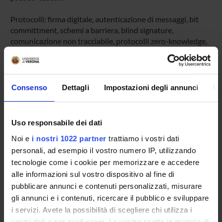
Protocolli: firma digitale, autenticazione di messaggi, bit
committment, schemi a barriera, blind signature,
comunicazione non tracciabile, protocolli zero-knowledge,
denaro digitale, voto digitale, autenticazione di agenti,
distribuzione di chiavi, certificazione di chiavi.
Sicurezza dei sistemi: Elementi e criteri generali di sicurezza,
Consenso
Dettagli
Impostazioni degli annunci
In
attacchi ai sistemi e difese, virus, vermi, firewall.
PIANO DELLE LEZIONI
Uso responsabile dei dati
Lezione 1: Introduzione al corso, Definizione della materia,
Noi e
i nostri 1022 partner
trattiamo i vostri dati
Storia della Crittografia, Dal codice di Cesare a DES, IDEA.
Lezione 2: Elementi di Teoria dei Numeri, Gruppi Zn, Zn*,
personali, ad esempio il vostro numero IP, utilizzando
Generatori, Logaritmo discreto.
tecnologie come i cookie per memorizzare e accedere
Lezione 3: Elementi di teoria dei numeri, Residuo
alle informazioni sul vostro dispositivo al fine di
quadratico, Simbolo di Legendre, Simbolo di Jacobi,
pubblicare annunci e contenuti personalizzati, misurare
Esempio di riduzione da radice quadrata a fattorizzazione.
gli annunci e i contenuti, ricercare il pubblico e sviluppare
Lezione 4: Crittografia a chiave pubblica, Diffie-Helman,
i servizi. Avete la possibilità di scegliere chi utilizza i
RSA.
vostri dati e per quali scopi. Le vostre scelte in materia di