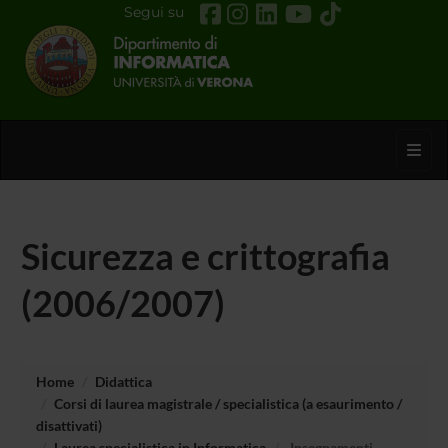
Segui su
Toggl
Sicurezza e crittografia
(2006/2007)
Home
Didattica
Corsi di laurea magistrale / specialistica (a esaurimento /
disattivati)
Laurea specialistica in Informatica
Insegnamenti