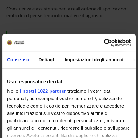
Consulenza e assistenza per la realizazione di applicazioni
embedded per sistemi informativi e diagnostici
SPONSORS:
Delta Sistemi s.r.l.
Funds:
assigned and managed by the department
Consenso
Dettagli
Impostazioni degli annunci
In
Syllabus:
ART66 - Attività Commerciale
Uso responsabile dei dati
PROJECT PARTICIPANTS
Noi e
i nostri 1022 partner
trattiamo i vostri dati
personali, ad esempio il vostro numero IP, utilizzando
Franco Fummi
tecnologie come i cookie per memorizzare e accedere
Full Professor
alle informazioni sul vostro dispositivo al fine di
pubblicare annunci e contenuti personalizzati, misurare
gli annunci e i contenuti, ricercare il pubblico e sviluppare
i servizi. Avete la possibilità di scegliere chi utilizza i