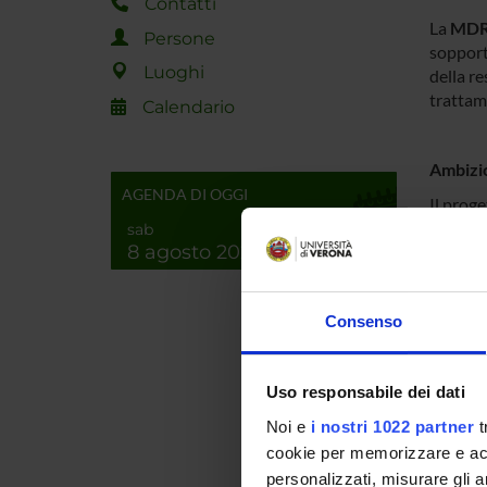
Contatti
La
MDR 
Persone
sopport
Luoghi
della r
trattam
Calendario
Ambizi
AGENDA DI OGGI
Il prog
alle met
sab
8 agosto 2026
percezi
olistici
p
Il pote
Consenso
pratica 
precoc
Infine,
Uso responsabile dei dati
promuove
Noi e
i nostri 1022 partner
t
cookie per memorizzare e acce
personalizzati, misurare gli an