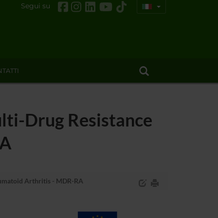
Segui su
TATTI
lti-Drug Resistance
RA
heumatoid Arthritis - MDR-RA