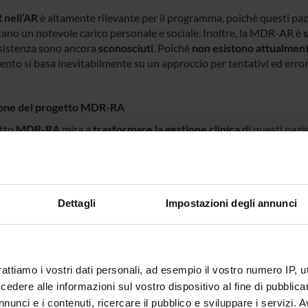
nell’AR
è altamente rilevante per il programma, poiché questi pazie
ano un notevole carico personale e sociale. Inoltre, la MDR-AR è
s
esistenza sono ancora
sconosciuti
. Poiché
non esistono attualmente
ento si basa inevitabilmente su un approccio per tentativi ed error
one del progetto MDR-RA
etto
MDR-RA
mira a
trasformare la gestione clinica
di questi pazi
odologie attuali. Per la prima volta, si intende
integrare la patologi
one del dolore e di imaging
provenienti da coorti cliniche esistenti
er l’uso clinico futuro (
iCare-RA
).
nziale trasformativo di
iCare-RA
sarà testato in uno
studio clinic
Dettagli
Impostazioni degli annunci
clinica standard. Inoltre, verrà valutato il potenziale di implemen
e
.
 una
strategia solida di gestione e diffusione
faciliterà l’avanzament
rà l’adozione futura da parte di pazienti, società scientifiche, deci
rattiamo i vostri dati personali, ad esempio il vostro numero IP, 
dere alle informazioni sul vostro dispositivo al fine di pubblica
nunci e i contenuti, ricercare il pubblico e sviluppare i servizi. A