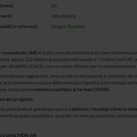
(mesi)
60
menti
Informatica
abili (o referenti
Giugno Rosalba
te reumatoide (AR)
è la più comune malattia articolare infiammatori
one adulta (22 milioni di pazienti nel mondo e 7 milioni nell’UE), e
 per disabilità (DALY), con un costo stimato per la società europea
te terapie aggressive, circa un terzo dei pazienti è costretto ad a
a, principalmente a causa della mancata risposta a più farmaci ant
ione nota come
resistenza multipla ai farmaci (MDR)
.
vo del progetto
tivo principale di questa proposta è
definire i fenotipi clinici e mol
enirla quando possibile o, quando ciò non sia possibile, ottimizzare
nza della MDR-AR