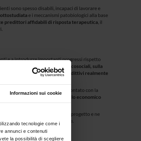
nti sono spesso disabili, incapaci di lavorare e
ottostudiata
e i meccanismi patobiologici alla base
 predittori affidabili di risposta terapeutica
, il
i.
enti e a introdurre importanti progressi rispetto
a molecolare con dati clinici, psicosociali, sulla
, al fine di sviluppare
modelli predittivi realmente
o prospettico randomizzato
, confrontato con la
Informazioni sui cookie
tazione futura attraverso un
modello economico
o della ricerca oltre la durata del progetto e ne
sori politici e autorità regolatorie.
utilizzando tecnologie come i
re annunci e contenuti
vete la possibilità di scegliere