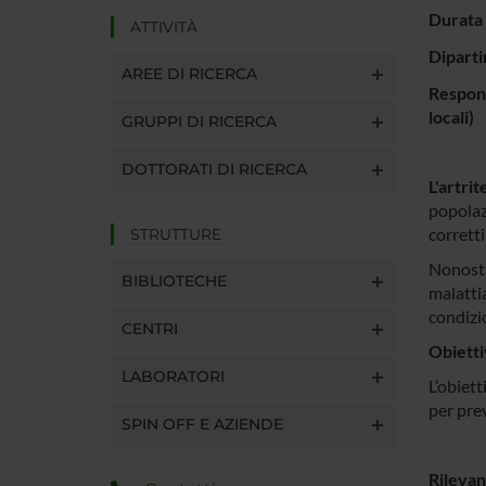
Durata 
ATTIVITÀ
Diparti
AREE DI RICERCA
Respons
locali)
GRUPPI DI RICERCA
DOTTORATI DI RICERCA
L'artri
popolazi
corretti
STRUTTURE
Nonostan
BIBLIOTECHE
malatti
condiz
CENTRI
Obietti
LABORATORI
L’obiet
per prev
SPIN OFF E AZIENDE
Rileva