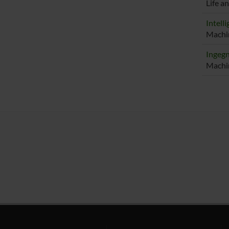
Life a
Intelli
Machin
Ingegn
Machin