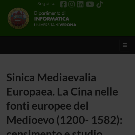
Segui su
Toggl
Sinica Mediaevalia
Europaea. La Cina nelle
fonti europee del
Medioevo (1200- 1582):
censimento e studio