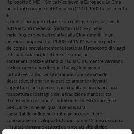
Il progetto SiME – ‘Sinica Mediaevalia Europaea’. La Cina
nelle fonti europee del Medioevo (1200-1582): censimento
e
studio, si propone di fornire un censimento esaustivo di
tutte le fonti medievali (redatte in latino o nelle
varie lingue romanze) relative alla Cina, databili in un
periodo compreso tra il 1200 e il 1582. Faranno parte
del corpus prevalentemente testi quali i resoconti di viaggi
e di ambasciatori, le lettere e le cronache
contenenti notizie attendibili sulla Cina, mentre verranno
escluse opere apocrife quali i viaggi immaginari.
Le fonti verranno censite tramite apposite schede
descrittive, che saranno particolarmente rilevanti
soprattutto per quei testi per i quali ancora manca una
mappatura di dettaglio della tradizione manoscritta.
Il censimento occuperà i primi dodici mesi del progetto
SiME, al termine dei quali il census sarà
consultabile online, su un sito ad accesso libero
appositamente sviluppato. Dopo i primi 12 mesi di ricerca,
i risultati verranno esposti durante attività di tipo
seminariale, che coinvolgeranno il team impegnato nella