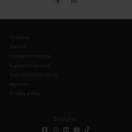
Dottorati
Master
Contatti e mappa
Supporto tecnico
Area Amministrativa
MyUnivr
Privacy policy
Segui su