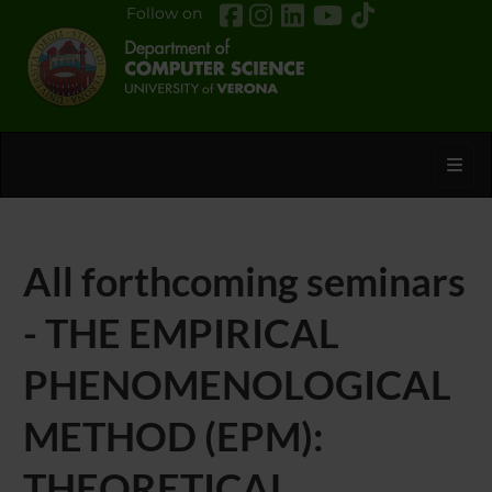
Follow on
Toggl
All forthcoming seminars
- THE EMPIRICAL
PHENOMENOLOGICAL
METHOD (EPM):
THEORETICAL