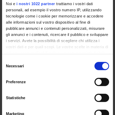
THEORETICAL FOUNDATION AND EMPIRICAL
Noi e
i nostri 1022 partner
trattiamo i vostri dati
APPLICATION IN EDUCATIONAL AND HEALTHCARE
personali, ad esempio il vostro numero IP, utilizzando
FIELDS.
tecnologie come i cookie per memorizzare e accedere
alle informazioni sul vostro dispositivo al fine di
pubblicare annunci e contenuti personalizzati, misurare
gli annunci e i contenuti, ricercare il pubblico e sviluppare
STUDYING
i servizi. Avete la possibilità di scegliere chi utilizza i
vostri dati e per quali scopi. Le vostre scelte in materia di
COURSES
privacy sono applicabili solo su questa proprietà digitale
in cui avete effettuato le vostre scelte. È possibile
PHD PROGRAMMES AND POSTGRADUATE
Selezione
TRAINING
modificare o revocare il proprio consenso in qualsiasi
Necessari
del
momento dalla Dichiarazione sui cookie o facendo clic
consenso
sull'icona di attivazione della privacy.
Contacts
Preferenze
People
Con il tuo consenso, vorremmo anche:
Places
raccogliere informazioni sulla tua posizione
Statistiche
Calendar
geografica, con un'approssimazione di qualche
metro,
Marketing