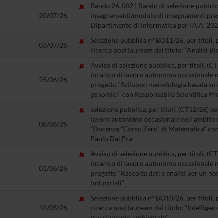
Bando 26-002 | Bando di selezione pubblica
20/07/26
insegnamenti/modulo di insegnamenti press
Dipartimento di Informatica per l'A.A. 20
Selezione pubblica n° BO11/26, per titoli, 
03/07/26
ricerca post lauream dal titolo: “Analisi B
Avviso di selezione pubblica, per titoli, (C
incarico di lavoro autonomo occasionale ne
25/06/26
progetto “Sviluppo metodologia basata su r
genomici” con Responsabile Scientifica Pro
selezione pubblica, per titoli, (CT12/26) pe
lavoro autonomo occasionale nell’ambito de
08/06/26
“Docenza “Corso Zero” di Matematica” con 
Paolo Dai Pra
Avviso di selezione pubblica, per titoli, (C
incarico di lavoro autonomo occasionale ne
01/06/26
progetto “Raccolta dati e analisi per un h
industriali”
Selezione pubblica n° BO10/26, per titoli, 
12/05/26
ricerca post lauream dal titolo: “Intelligenza 
tracciamento ambientale”