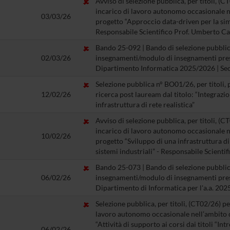
Avviso di selezione pubblica, per titoli, (C
incarico di lavoro autonomo occasionale ne
03/03/26
progetto “Approccio data-driven per la sim
Responsabile Scientifico Prof. Umberto Ca
Bando 25-092 | Bando di selezione pubblica
02/03/26
insegnamenti/modulo di insegnamenti press
Dipartimento Informatica 2025/2026 | Se
Selezione pubblica n° BO01/26, per titoli, 
12/02/26
ricerca post lauream dal titolo: “Integraz
infrastruttura di rete realistica”
Avviso di selezione pubblica, per titoli, (C
incarico di lavoro autonomo occasionale ne
10/02/26
progetto “Sviluppo di una infrastruttura di
sistemi industriali” - Responsabile Scient
Bando 25-073 | Bando di selezione pubblica
06/02/26
insegnamenti/modulo di insegnamenti press
Dipartimento di Informatica per l'a.a. 20
Selezione pubblica, per titoli, (CT02/26) pe
lavoro autonomo occasionale nell’ambito de
“Attività di supporto ai corsi dai titoli “In
06/02/26