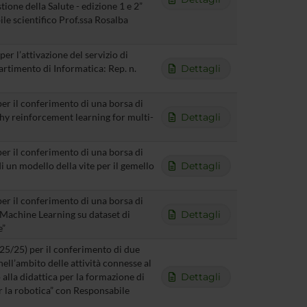
tione della Salute - edizione 1 e 2”
ile scientifico Prof.ssa Rosalba
er l’attivazione del servizio di
rtimento di Informatica: Rep. n.
Dettagli
per il conferimento di una borsa di
thy reinforcement learning for multi-
Dettagli
per il conferimento di una borsa di
i un modello della vite per il gemello
Dettagli
per il conferimento di una borsa di
 Machine Learning su dataset di
Dettagli
e”
CT25/25) per il conferimento di due
ell’ambito delle attività connesse al
alla didattica per la formazione di
Dettagli
per la robotica” con Responsabile