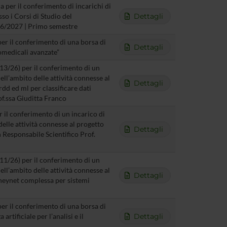
 per il conferimento di incarichi di
o i Corsi di Studio del
Dettagli
26/2027 | Primo semestre
per il conferimento di una borsa di
Dettagli
iomedicali avanzate”
T13/26) per il conferimento di un
ll’ambito delle attività connesse al
Dettagli
dd ed ml per classificare dati
f.ssa Giuditta Franco
r il conferimento di un incarico di
lle attività connesse al progetto
Dettagli
Responsabile Scientifico Prof.
T11/26) per il conferimento di un
ll’ambito delle attività connesse al
Dettagli
oneynet complessa per sistemi
per il conferimento di una borsa di
artificiale per l’analisi e il
Dettagli