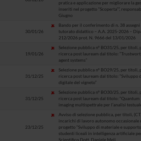
pratica e applicazione per migliorare la ges
inseriti nel progetto “Scoperta””, responsab
Giugno
Bando per il conferimento di n. 38 assegni p
30/01/26
tutorato didattico – A.A. 2025-2026 – Dipa
212/2026 prot. N. 9666 del 13/01/2026
Selezione pubblica n° BO31/25, per titoli, 
19/01/26
ricerca post lauream dal titolo: “Trustwor
agent systems”
Selezione pubblica n° BO29/25, per titoli, 
31/12/25
ricerca post lauream dal titolo: “Sviluppo d
digitale del vigneto”
Selezione pubblica n° BO30/25, per titoli, 
31/12/25
ricerca post lauream dal titolo: “Quantum
imaging multispettrale per l’analisi testual
Avviso di selezione pubblica, per titoli, (
incarichi di lavoro autonomo occasionale n
23/12/25
progetto “Sviluppo di materiale e supporto 
studenti liceali in intelligenza artificiale 
Scientifico Dott. Daniele Meli