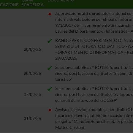
ICAZIONE
SCADENZA
Approvazione atti e graduatoria idonei co
interna di valutazione per gli ssd di inform
971/2017 per il conferimento di incarichi d
Laurea del Dipartimento di Informatica - 
BANDO PER IL CONFERIMENTO DI N. 55
SERVIZIO DI TUTORATO DIDATTICO - A.A. 
28/08/26
- DIPARTIMENTO DI INFORMATICA - REP. 
29/07/2026
Selezione pubblica n° BO13/26, per titoli, 
28/08/26
ricerca post lauream dal titolo: “Sistemi 
turistico”
Selezione pubblica n° BO12/26, per titoli, 
07/08/26
ricerca post lauream dal titolo: “Sviluppo 
generali del sito web della ULSS 9”
Avviso di selezione pubblica, per titoli, (C
incarico di lavoro autonomo occasionale ne
31/07/26
progetto “Manutenzione sito rotary predisa
Matteo Cristani