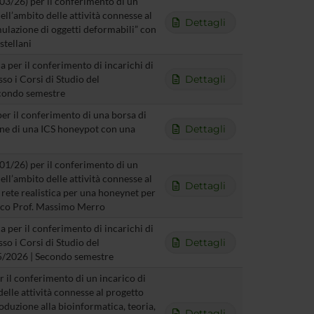
T03/26) per il conferimento di un
ll’ambito delle attività connesse al
Dettagli
ulazione di oggetti deformabili” con
stellani
 per il conferimento di incarichi di
o i Corsi di Studio del
Dettagli
condo semestre
per il conferimento di una borsa di
ione di una ICS honeypot con una
Dettagli
T01/26) per il conferimento di un
ll’ambito delle attività connesse al
Dettagli
 rete realistica per una honeynet per
ifico Prof. Massimo Merro
 per il conferimento di incarichi di
o i Corsi di Studio del
Dettagli
25/2026 | Secondo semestre
r il conferimento di un incarico di
lle attività connesse al progetto
troduzione alla bioinformatica, teoria,
Dettagli