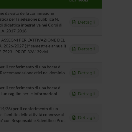
me da esito della commissione
atica per la selezione pubblica N.
Dettagli
i didattica integrativa nei Corsi di
A.A. 2017-2018
 ASSEGNI PER L’ATTIVAZIONE DEL
2026/2027 (1° semestre e annuali)
Dettagli
7523 - PROT. 326139 del
per il conferimento di una borsa di
di Raccomandazione etici nel dominio
Dettagli
per il conferimento di una borsa di
di un rag-llm per le informazioni
Dettagli
T14/26) per il conferimento di un
ll’ambito delle attività connesse al
Dettagli
” con Responsabile Scientifico Prof.