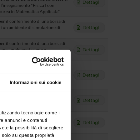
Dettagli
r l’insegnamento "Fisica I con
 laurea in Matematica Applicata”
per il conferimento di una borsa di
di un ambiente di simulazione di
Dettagli
per il conferimento di una borsa di
zione, implementazione e
Dettagli
ing per dataset eterogenei”
per il conferimento di una borsa di
a letteratura e di potenziali sviluppi,
Dettagli
i precisione nell’ambito dell’analisi
Informazioni sui cookie
per il conferimento di una borsa di
forcement learning per la gestione
Dettagli
utilizzando tecnologie come i
T05/26) per il conferimento di un
re annunci e contenuti
ll’ambito delle attività connesse al
Dettagli
vete la possibilità di scegliere
imici e omici”
li solo su questa proprietà
r l'attivazione del servizio di