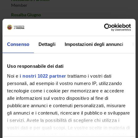
Member
Rosalba Giugno
Member
Zsuzsanna Liptak
Member
Consenso
Dettagli
Impostazioni degli annunci
In
Matteo Lissandrini
Member
Isabella Mastroeni
Uso responsabile dei dati
Member
Noi e
i nostri 1022 partner
trattiamo i vostri dati
Daniele Meli
personali, ad esempio il vostro numero IP, utilizzando
Member
tecnologie come i cookie per memorizzare e accedere
Massimo Merro
alle informazioni sul vostro dispositivo al fine di
Member
pubblicare annunci e contenuti personalizzati, misurare
Sara Migliorini
gli annunci e i contenuti, ricercare il pubblico e sviluppare
Member
i servizi. Avete la possibilità di scegliere chi utilizza i
Barbara Oliboni
vostri dati e per quali scopi. Le vostre scelte in materia di
Member
privacy sono applicabili solo su questa proprietà digitale