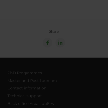
Share
PhD Programmes
Master and Post Lauream
Contact information
Technical support
Back office Area - dbErw