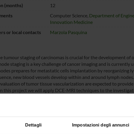
on (months)
12
ments
Computer Science,
Department of Engine
Innovation Medicine
s or local contacts
Marzola Pasquina
e tumour staging of carcinomas is crucial for the development of 
de staging is a key challenge of cancer imaging and is currently un
odes prepares for metastatic cells implantation by reorganizing ly
ence, new blood vessels develop within and around lymph nodes.
evaluation of tumor tissue vascularization are expected to provide
In this project we will apply DCE-MRI techniques to the investiga
f colon carcinoma. Although standard contrast enhanced MRI has
tization, only a few works have considered the heterogenic kinetic 
r the possible role of protein binding contrast agents have not be
cal project will be easily transferable to the clinics as the contras
use.
Dettagli
Impostazioni degli annunci