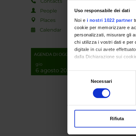
Contacts
SPO
People
Uso responsabile dei dati
Places
Noi e
i nostri 1022 partner
t
cookie per memorizzare e acce
Calendar
personalizzati, misurare gli an
chi utilizza i vostri dati e pe
digitale in cui avete effettua
PROJ
AGENDA DI OGGI
dalla Dichiarazione sui cookie
Pasqui
gio
6 agosto 2026
Con il tuo consenso, vorrem
Selezione
raccogliere informazi
Necessari
del
Identificare il tuo di
RESEA
consenso
digitali).
Bioinf
Approfondisci come vengono el
Comput
modificare o ritirare il tuo 
Rifiuta
Utilizziamo i cookie per perso
nostro traffico. Condividiamo 