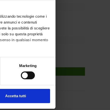
utilizzando tecnologie come i
partment
re annunci e contenuti
vete la possibilità di scegliere
li solo su questa proprietà
consenso in qualsiasi momento
alche metro,
Marketing
e specifiche (impronte
ezione dettagli
. Puoi
Accetta tutti
l media e per analizzare il
ostri partner che si occupano