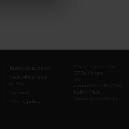
azioni che hai fornito loro o
Strada le Grazie 15
Technical support
37134 Verona
Back office Area -
VAT
dbErw
number01541040232
Italian Fiscal
MyUnivr
Code93009870234
Privacy policy