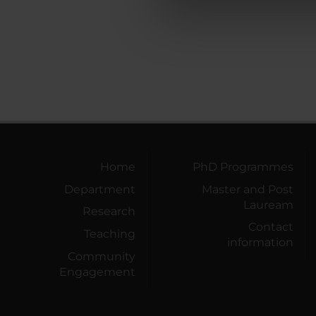
di analisi dei dati web, pubbl
che hanno raccolto dal tuo uti
Home
PhD Programmes
Department
Master and Post
Lauream
Research
Contact
Teaching
information
Community
Engagement