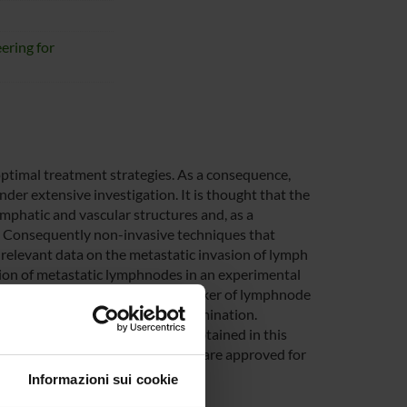
ering for
optimal treatment strategies. As a consequence,
der extensive investigation. It is thought that the
mphatic and vascular structures and, as a
 Consequently non-invasive techniques that
 relevant data on the metastatic invasion of lymph
tion of metastatic lymphnodes in an experimental
 been already evaluated as a marker of lymphnode
of the contrast agent arrival-elimination.
en considered yet. The results obtained in this
t agents considered in the projects are approved for
Informazioni sui cookie