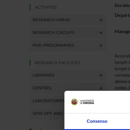
Durati
ACTIVITIES
Depart
RESEARCH AREAS
Manager
RESEARCH GROUPS
PHD PROGRAMMES
Accurat
lymph-no
RESEARCH FACILITIES
lymph n
consequ
LIBRARIES
allows 
nodes. 
CENTRES
model o
metasta
LABORATORIES
Moreove
preclini
SPIN OFF AND COMPANIES
clinical 
Consenso