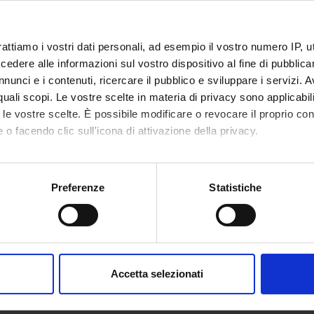
NSORS:
rattiamo i vostri dati personali, ad esempio il vostro numero IP, 
Funds:
assigned and managed by the de
dere alle informazioni sul vostro dispositivo al fine di pubblica
nunci e i contenuti, ricercare il pubblico e sviluppare i servizi. A
r quali scopi. Le vostre scelte in materia di privacy sono applicabi
to le vostre scelte. È possibile modificare o revocare il proprio 
ECT PARTICIPANTS
 o facendo clic sull'icona di attivazione della privacy.
na Marzola
Full Professor
mo anche:
oni sulla tua posizione geografica, con un'approssimazione di qu
Preferenze
Statistiche
spositivo, scansionandolo attivamente alla ricerca di caratteristich
RCH AREAS INVOLVED IN THE PROJECT
ormatica e informatica medica
aborati i tuoi dati personali e imposta le tue preferenze nella
s
er forensics
consenso in qualsiasi momento dalla Dichiarazione sui cookie.
Accetta selezionati
nalizzare contenuti ed annunci, per fornire funzionalità dei socia
inoltre informazioni sul modo in cui utilizzi il nostro sito con i n