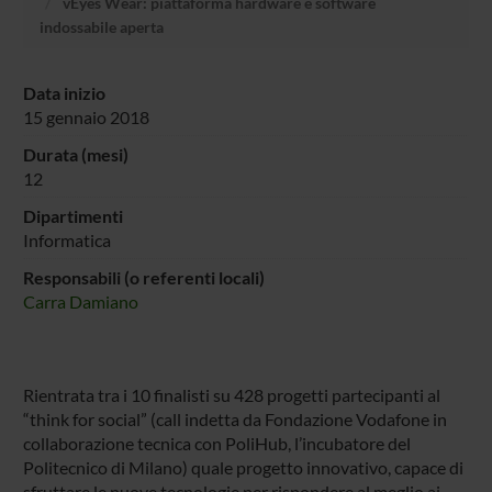
vEyes Wear: piattaforma hardware e software
indossabile aperta
Data inizio
15 gennaio 2018
Durata (mesi)
12
Dipartimenti
Informatica
Responsabili (o referenti locali)
Carra Damiano
Rientrata tra i 10 finalisti su 428 progetti partecipanti al
“think for social” (call indetta da Fondazione Vodafone in
collaborazione tecnica con PoliHub, l’incubatore del
Politecnico di Milano) quale progetto innovativo, capace di
sfruttare le nuove tecnologie per rispondere al meglio ai