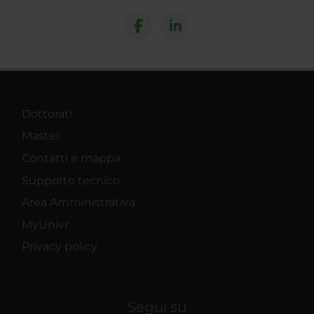
Dottorati
Master
Contatti e mappa
Supporto tecnico
Area Amministrativa
MyUnivr
Privacy policy
Segui su