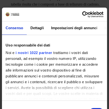
tabella risulta che i composti a base di tellururo di cadmio,
kesterite e calcogenuro di antimonio soddisfano tutti i diversi
criteri (come a-Si), posizionandoli come candidati ideali per
il fotovoltaico indoor.
Consenso
Dettagli
Impostazioni degli annunci
In
ENTI FINANZIATORI:
Uso responsabile dei dati
UE - Unione Europea
Noi e
i nostri 1022 partner
trattiamo i vostri dati
Finanziamento:
assegnato e gestito dal Dipartimento
personali, ad esempio il vostro numero IP, utilizzando
tecnologie come i cookie per memorizzare e accedere
alle informazioni sul vostro dispositivo al fine di
PARTECIPANTI AL PROGETTO
pubblicare annunci e contenuti personalizzati, misurare
gli annunci e i contenuti, ricercare il pubblico e sviluppare
Mariyam Mukhtar
i servizi. Avete la possibilità di scegliere chi utilizza i
Dottorando
vostri dati e per quali scopi. Le vostre scelte in materia di
Alessandro Romeo
privacy sono applicabili solo su questa proprietà digitale
Professore ordinario
in cui avete effettuato le vostre scelte. È possibile
Selezione