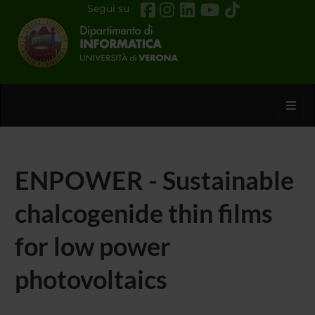
Segui su
Toggl
ENPOWER - Sustainable
chalcogenide thin films
for low power
photovoltaics