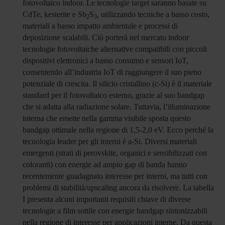
fotovoltaico indoor. Le tecnologie target saranno basate su
CdTe, kesterite e Sb
S
, utilizzando tecniche a basso costo,
2
3
materiali a basso impatto ambientale e processi di
deposizione scalabili. Ciò porterà nel mercato indoor
tecnologie fotovoltaiche alternative compatibili con piccoli
dispositivi elettronici a basso consumo e sensori IoT,
consentendo all’industria IoT di raggiungere il suo pieno
potenziale di crescita. Il silicio cristallino (c-Si) è il materiale
standard per il fotovoltaico esterno, grazie al suo bandgap
che si adatta alla radiazione solare. Tuttavia, l’illuminazione
interna che emette nella gamma visibile sposta questo
bandgap ottimale nella regione di 1,5-2,0 eV. Ecco perché la
tecnologia leader per gli interni è a-Si. Diversi materiali
emergenti (strati di perovskite, organici e sensibilizzati con
coloranti) con energie ad ampio gap di banda hanno
recentemente guadagnato interesse per interni, ma tutti con
problemi di stabilità/upscaling ancora da risolvere. La tabella
I presenta alcuni importanti requisiti chiave di diverse
tecnologie a film sottile con energie bandgap sintonizzabili
nella regione di interesse per applicazioni interne. Da questa