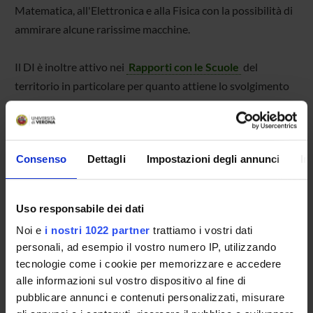
Matematica, all'Elettronica e alla Fisica con la possibilità di
ammirare alcune rarissime macchine.
Il DI è inoltre attivo nei
Rapporti con le Scuole
del
territorio in particolare per quanto attiene lo svolgimento
di attività relative ai Percorsi per le Competenze Trasversali
e per l'Orientamento (PCTO) presso la nostra struttura.
Consenso
Dettagli
Impostazioni degli annunci
In
Uso responsabile dei dati
Eventi di PUBLIC ENGAGEMENT
Noi e
i nostri 1022 partner
trattiamo i vostri dati
personali, ad esempio il vostro numero IP, utilizzando
Con l’espressione
public engagement
si identifica l'insieme
delle attività senza scopo di lucro, con valore educativo,
tecnologie come i cookie per memorizzare e accedere
culturale e di sviluppo della società svolte a beneficio di
alle informazioni sul vostro dispositivo al fine di
pubblici diversi rispetto agli studenti, alle comunità
pubblicare annunci e contenuti personalizzati, misurare
scientifiche o alle imprese.