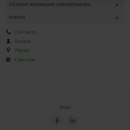
STUDENT INTERNSHIP OPPORTUNITIES
con altre informazioni che hai fornito loro o che hanno
raccolto dal tuo utilizzo dei loro servizi.
EVENTS
Contacts
People
Places
Calendar
Share