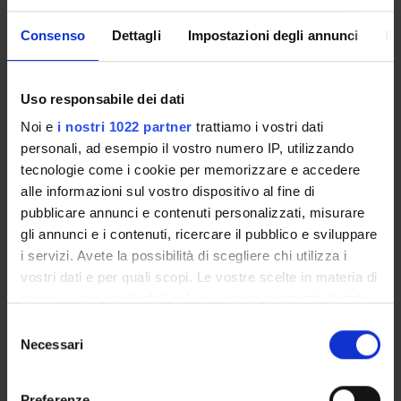
activities with educational, cultural, and social development
Consenso
Dettagli
Impostazioni degli annunci
In
value, carried out for the benefit of audiences other than
students, the scientific community, or businesses.
Uso responsabile dei dati
Link
Noi e
i nostri 1022 partner
trattiamo i vostri dati
personali, ad esempio il vostro numero IP, utilizzando
tecnologie come i cookie per memorizzare e accedere
alle informazioni sul vostro dispositivo al fine di
pubblicare annunci e contenuti personalizzati, misurare
SEARCH
gli annunci e i contenuti, ricercare il pubblico e sviluppare
i servizi. Avete la possibilità di scegliere chi utilizza i
Search by key words.
vostri dati e per quali scopi. Le vostre scelte in materia di
The search will find the first 100 items relevant
privacy sono applicabili solo su questa proprietà digitale
to the key word(s).
in cui avete effettuato le vostre scelte. È possibile
Selezione
The search results will show people,
modificare o revocare il proprio consenso in qualsiasi
Necessari
del
publications, research projects and skills within
momento dalla Dichiarazione sui cookie o facendo clic
consenso
the Department.
sull'icona di attivazione della privacy.
Preferenze