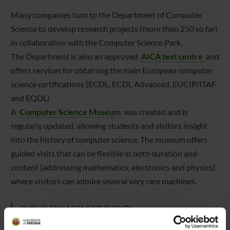
Many companies turn to the Department of Computer
Science to develop research projects (more than 250 so far)
in collaboration with the Computer Science Park.
The Department is also an approved
AICA test centre
and
offers services for obtaining the main European computer
science certifications (ECDL, ECDL Advanced, EUCIP/ITAF
and EQDL)
A
Computer Science Museum
was created and is
regularly updated, allowing students and visitors insight
into the history of computer science. The museum offers
guided visits that can be flexible in both duration and
content (addressing mathematics, electronics and physics),
where visitors can admire several very rare machines.
PUBLIC ENGAGEMENT EVENTS
The term "public engagement" refers to the set of non-profit