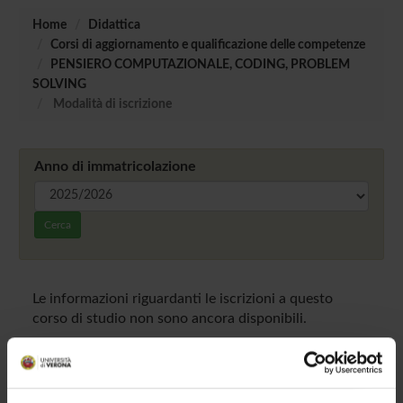
Home
Didattica
Corsi di aggiornamento e qualificazione delle competenze
PENSIERO COMPUTAZIONALE, CODING, PROBLEM
SOLVING
Modalità di iscrizione
Anno di immatricolazione
Cerca
Le informazioni riguardanti le iscrizioni a questo
corso di studio non sono ancora disponibili.