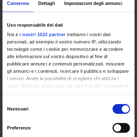
Presentazione
Consenso
Dettagli
Impostazioni degli annunci
In
Come iscriversi
Insegnamenti
Calendario didattico
Uso responsabile dei dati
Orario lezioni
Noi e
i nostri 1022 partner
trattiamo i vostri dati
Piani didattici
personali, ad esempio il vostro numero IP, utilizzando
Calendario esami
tecnologie come i cookie per memorizzare e accedere
Bacheca avvisi
alle informazioni sul vostro dispositivo al fine di
pubblicare annunci e contenuti personalizzati, misurare
Proposte tesi e stage
gli annunci e i contenuti, ricercare il pubblico e sviluppare
Organi collegiali e di governo
i servizi. Avete la possibilità di scegliere chi utilizza i
Docenti
vostri dati e per quali scopi. Le vostre scelte in materia di
privacy sono applicabili solo su questa proprietà digitale
OFFERTA FORMATIVA
in cui avete effettuato le vostre scelte. È possibile
Selezione
modificare o revocare il proprio consenso in qualsiasi
Necessari
del
CORSI DI STUDIO
momento dalla Dichiarazione sui cookie o facendo clic
consenso
sull'icona di attivazione della privacy.
DOTTORATI, MASTER E FORMAZIONE SUPERIORE
Preferenze