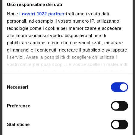
Uso responsabile dei dati
Progetto finanziato con il PR Veneto FESR 2021-2027.
Noi e
i nostri 1022 partner
trattiamo i vostri dati
personali, ad esempio il vostro numero IP, utilizzando
tecnologie come i cookie per memorizzare e accedere
alle informazioni sul vostro dispositivo al fine di
ENTI FINANZIATORI:
pubblicare annunci e contenuti personalizzati, misurare
gli annunci e i contenuti, ricercare il pubblico e sviluppare
Regione del Veneto
i servizi. Avete la possibilità di scegliere chi utilizza i
Finanziamento:
assegnato e gestito dal Dipartimento
vostri dati e per quali scopi. Le vostre scelte in materia di
privacy sono applicabili solo su questa proprietà digitale
in cui avete effettuato le vostre scelte. È possibile
Selezione
PARTECIPANTI AL PROGETTO
modificare o revocare il proprio consenso in qualsiasi
Necessari
del
momento dalla Dichiarazione sui cookie o facendo clic
consenso
Ilenia Confente
sull'icona di attivazione della privacy.
Professore associato
Preferenze
Daniele Meli
Con il tuo consenso, vorremmo anche:
Ricercatore a tempo determinato
raccogliere informazioni sulla tua posizione
Statistiche
geografica, con un'approssimazione di qualche
Sara Migliorini