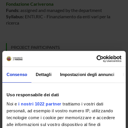
Fondazione Cariverona
Funds:
assigned and managed by the department
Syllabus:
ENTI.RIC - Finanziamento da enti vari per la
ricerca
PROJECT PARTICIPANTS
Ikram Anefnaf
Simya Olavil Karayi
Consenso
Dettagli
Impostazioni degli annunci
In
Alessandro Romeo
Full Professor
Uso responsabile dei dati
Narges Torabi
Noi e
i nostri 1022 partner
trattiamo i vostri dati
personali, ad esempio il vostro numero IP, utilizzando
tecnologie come i cookie per memorizzare e accedere
RESEARCH AREAS INVOLVED IN THE PROJECT
alle informazioni sul vostro dispositivo al fine di