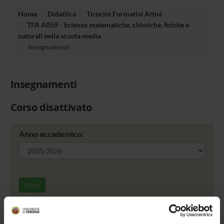
Home
Didattica
Tirocini Formativi Attivi
TFA A059 - Scienze matematiche, chimiche, fisiche e
naturali nella scuola media
Insegnamenti
Insegnamenti
Corso disattivato
Anno accademico:
Cerca
Offerta formativa da definire