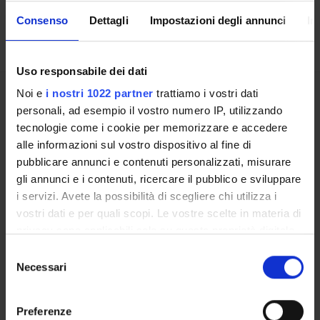
ULTERIORI ATTIVITÀ DIDATTICHE
Consenso
Dettagli
Impostazioni degli annunci
In
Uso responsabile dei dati
Noi e
i nostri 1022 partner
trattiamo i vostri dati
Presentazione
personali, ad esempio il vostro numero IP, utilizzando
Come iscriversi
tecnologie come i cookie per memorizzare e accedere
Insegnamenti
alle informazioni sul vostro dispositivo al fine di
Calendario didattico
pubblicare annunci e contenuti personalizzati, misurare
Orario lezioni
gli annunci e i contenuti, ricercare il pubblico e sviluppare
Piani didattici
i servizi. Avete la possibilità di scegliere chi utilizza i
Calendario esami
vostri dati e per quali scopi. Le vostre scelte in materia di
Bacheca avvisi
privacy sono applicabili solo su questa proprietà digitale
Proposte tesi e stage
in cui avete effettuato le vostre scelte. È possibile
Selezione
Organi collegiali e di governo
modificare o revocare il proprio consenso in qualsiasi
Necessari
del
Docenti
momento dalla Dichiarazione sui cookie o facendo clic
consenso
sull'icona di attivazione della privacy.
Preferenze