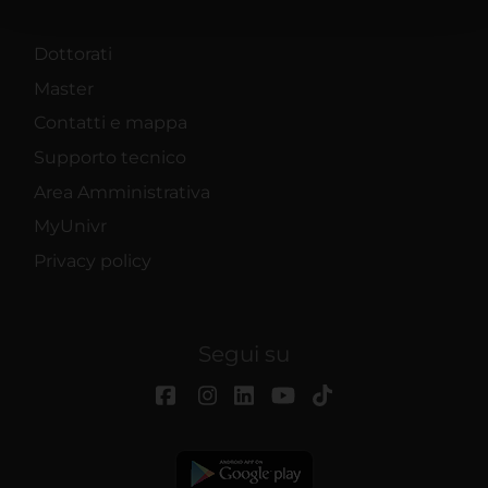
con altre informazioni che hai fornito loro o che hanno
raccolto dal tuo utilizzo dei loro servizi.
Dottorati
Master
Contatti e mappa
Supporto tecnico
Area Amministrativa
MyUnivr
Privacy policy
Segui su