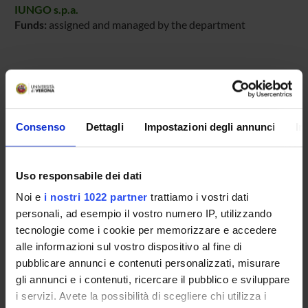
IUNGO s.p.a.
Funds:
assigned and managed by the department
PROJECT PARTICIPANTS
Matteo Cristani
Associate Professor
Consenso
Dettagli
Impostazioni degli annunci
In
Uso responsabile dei dati
RESEARCH AREAS INVOLVED IN THE PROJECT
Noi e
i nostri 1022 partner
trattiamo i vostri dati
Sicurezza informatica
personali, ad esempio il vostro numero IP, utilizzando
Formal methods and theory of security
tecnologie come i cookie per memorizzare e accedere
alle informazioni sul vostro dispositivo al fine di
pubblicare annunci e contenuti personalizzati, misurare
gli annunci e i contenuti, ricercare il pubblico e sviluppare
i servizi. Avete la possibilità di scegliere chi utilizza i
ACTIVITIES