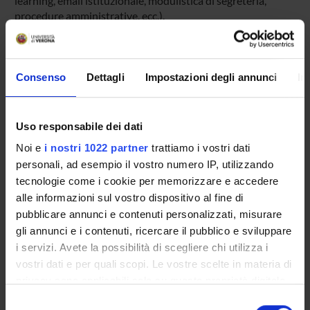
learning, email istituzionale, modulistica di segreteria,
procedure amministrative, ecc.).
Entra in MyUnivr con le tue credenziali GIA: solo così
potrai ricevere notifica di tutti gli avvisi dei tuoi docenti e
della tua segreteria via mail e anche tramite l'app Univr.
Consenso
Dettagli
Impostazioni degli annunci
In
MYUNIVR
Uso responsabile dei dati
Noi e
i nostri 1022 partner
trattiamo i vostri dati
Insegnamenti
personali, ad esempio il vostro numero IP, utilizzando
Calendario didattico
tecnologie come i cookie per memorizzare e accedere
Piani didattici e Guide dello studente
alle informazioni sul vostro dispositivo al fine di
pubblicare annunci e contenuti personalizzati, misurare
Calendario esami
gli annunci e i contenuti, ricercare il pubblico e sviluppare
Organi collegiali e di governo
i servizi. Avete la possibilità di scegliere chi utilizza i
Bacheca avvisi
vostri dati e per quali scopi. Le vostre scelte in materia di
Agevolazioni economiche
privacy sono applicabili solo su questa proprietà digitale
Alloggi
in cui avete effettuato le vostre scelte. È possibile
Selezione
Documenti