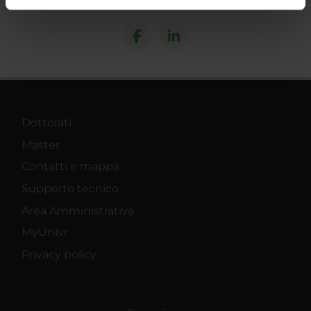
Condividi
informazioni sul modo in cui utilizzi il nostro sito con i
nostri partner che si occupano di analisi dei dati web,
pubblicità e social media, i quali potrebbero combinarle
con altre informazioni che hai fornito loro o che hanno
raccolto dal tuo utilizzo dei loro servizi.
Dottorati
Master
Contatti e mappa
Supporto tecnico
Area Amministrativa
MyUnivr
Privacy policy