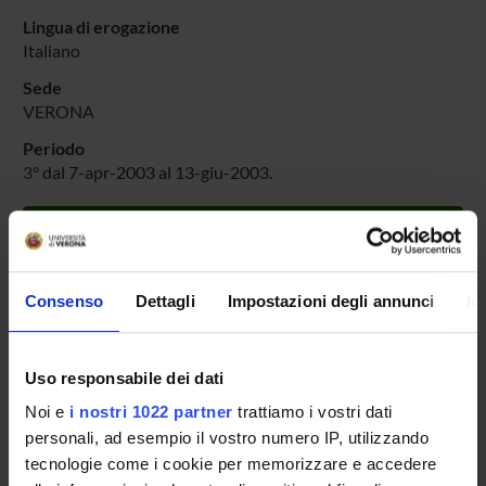
Lingua di erogazione
Italiano
Sede
VERONA
Periodo
3°
dal 7-apr-2003 al 13-giu-2003.
Avvisi relativi al corso
Seminari relativi al corso
Consenso
Dettagli
Impostazioni degli annunci
In
ORARIO LEZIONI
MATERIALE DIDATTICO
Uso responsabile dei dati
Documenti
Noi e
i nostri 1022 partner
trattiamo i vostri dati
|Non definito (html, it, 0 KB, 18/11/02)
personali, ad esempio il vostro numero IP, utilizzando
(Mostra/Nascondi)
tecnologie come i cookie per memorizzare e accedere