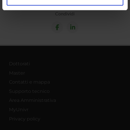
analizzare il nostro traffico. Condividiamo inoltre
informazioni sul modo in cui utilizzi il nostro sito con i
Condividi
nostri partner che si occupano di analisi dei dati web,
pubblicità e social media, i quali potrebbero combinarle
con altre informazioni che hai fornito loro o che hanno
raccolto dal tuo utilizzo dei loro servizi.
Dottorati
Master
Contatti e mappa
Supporto tecnico
Area Amministrativa
MyUnivr
Privacy policy