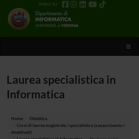
Segui su
Toggl
Laurea specialistica in
Informatica
Home
Didattica
Corsi di laurea magistrale / specialistica (a esaurimento /
disattivati)
Laurea specialistica in Informatica
Bacheca avvisi