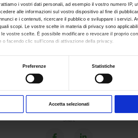
rattiamo i vostri dati personali, ad esempio il vostro numero IP, 
dere alle informazioni sul vostro dispositivo al fine di pubblica
nunci e i contenuti, ricercare il pubblico e sviluppare i servizi. A
r quali scopi. Le vostre scelte in materia di privacy sono applicabi
to le vostre scelte. È possibile modificare o revocare il proprio 
 o facendo clic sull'icona di attivazione della privacy.
mo anche:
oni sulla tua posizione geografica, con un'approssimazione di qu
Preferenze
Statistiche
spositivo, scansionandolo attivamente alla ricerca di caratteristich
aborati i tuoi dati personali e imposta le tue preferenze nella
s
consenso in qualsiasi momento dalla Dichiarazione sui cookie.
Accetta selezionati
nalizzare contenuti ed annunci, per fornire funzionalità dei socia
inoltre informazioni sul modo in cui utilizzi il nostro sito con i n
Share
icità e social media, i quali potrebbero combinarle con altre inform
lizzo dei loro servizi.