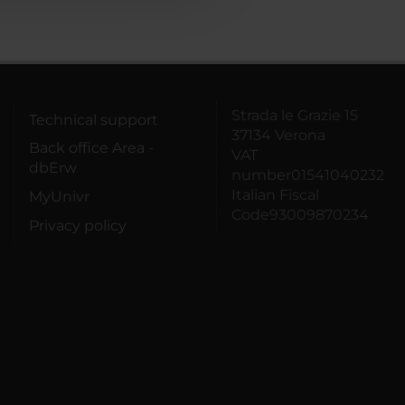
Strada le Grazie 15
Technical support
37134 Verona
Back office Area -
VAT
dbErw
number01541040232
Italian Fiscal
MyUnivr
Code93009870234
Privacy policy