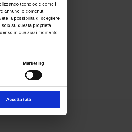
utilizzando tecnologie come i
re annunci e contenuti
vete la possibilità di scegliere
li solo su questa proprietà
consenso in qualsiasi momento
alche metro,
Marketing
e specifiche (impronte
ezione dettagli
. Puoi
Accetta tutti
l media e per analizzare il
ostri partner che si occupano
azioni che hai fornito loro o