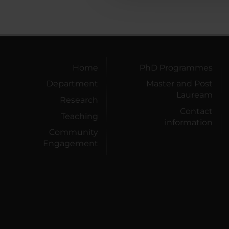
Home
PhD Programmes
Department
Master and Post
Lauream
Research
Contact
Teaching
information
Community
Engagement