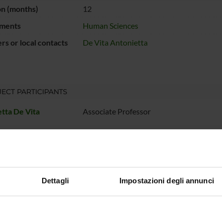
on (months)
12
ments
Human Sciences
s or local contacts
De Vita Antonietta
ECT PARTICIPANTS
tta De Vita
Associate Professor
Dettagli
Impostazioni degli annunci