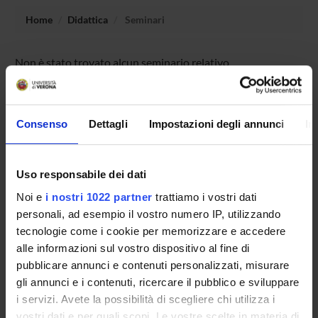
Home
Didattica
Seminari
Non è stato trovato alcun seminario relativo
all'insegnamento Algebra lineare con elementi di
geometria.
Consenso
Dettagli
Impostazioni degli annunci
In
OFFERTA FORMATIVA
Uso responsabile dei dati
CORSI DI STUDIO
Noi e
i nostri 1022 partner
trattiamo i vostri dati
personali, ad esempio il vostro numero IP, utilizzando
DOTTORATI, MASTER E FORMAZIONE SUPERIORE
tecnologie come i cookie per memorizzare e accedere
alle informazioni sul vostro dispositivo al fine di
Contatti
pubblicare annunci e contenuti personalizzati, misurare
Persone
gli annunci e i contenuti, ricercare il pubblico e sviluppare
i servizi. Avete la possibilità di scegliere chi utilizza i
Luoghi
vostri dati e per quali scopi. Le vostre scelte in materia di