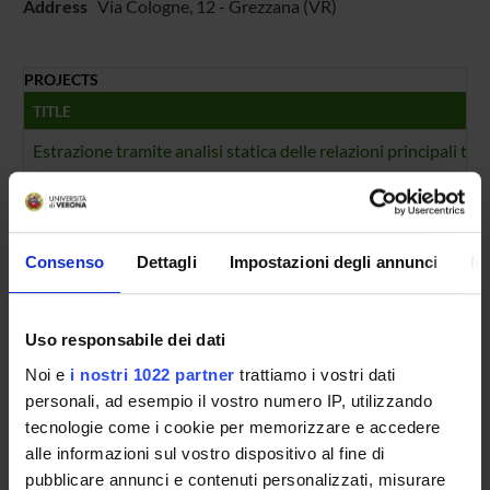
Address
Via Cologne, 12 - Grezzana (VR)
PROJECTS
TITLE
Estrazione tramite analisi statica delle relazioni principali t
FOUNDING NUMBERS
YEAR
NUMBER
Consenso
Dettagli
Impostazioni degli annunci
In
2011
1
Uso responsabile dei dati
Noi e
i nostri 1022 partner
trattiamo i vostri dati
Contacts
personali, ad esempio il vostro numero IP, utilizzando
People
tecnologie come i cookie per memorizzare e accedere
alle informazioni sul vostro dispositivo al fine di
Places
pubblicare annunci e contenuti personalizzati, misurare