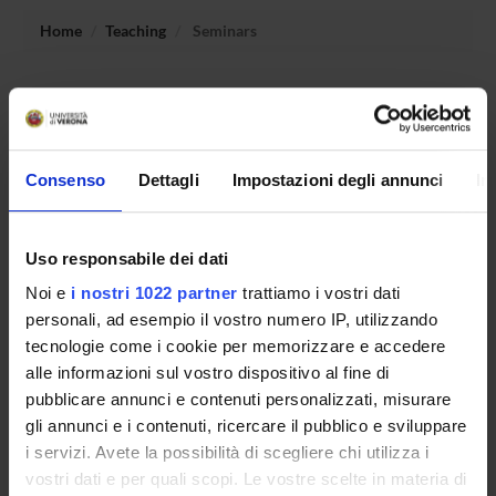
Home
Teaching
Seminars
No recent seminar found relating to teaching Machine
Learning & Deep Learning.
Consenso
Dettagli
Impostazioni degli annunci
In
STUDYING
Uso responsabile dei dati
COURSES
Noi e
i nostri 1022 partner
trattiamo i vostri dati
PHD PROGRAMMES AND POSTGRADUATE
personali, ad esempio il vostro numero IP, utilizzando
TRAINING
tecnologie come i cookie per memorizzare e accedere
alle informazioni sul vostro dispositivo al fine di
Contacts
pubblicare annunci e contenuti personalizzati, misurare
gli annunci e i contenuti, ricercare il pubblico e sviluppare
People
i servizi. Avete la possibilità di scegliere chi utilizza i
Places
vostri dati e per quali scopi. Le vostre scelte in materia di