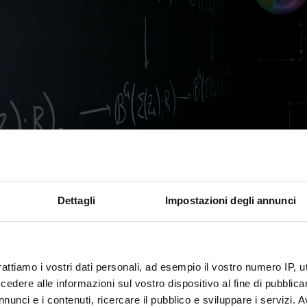
aker:
Ryo Takahashi - University of Nagoya
esday, March 7, 2017 at 1:30 PM Sala Riunioni II floor
Dettagli
Impostazioni degli annunci
cture series is part of the Seminar Course "Homological Algebra".
take place on March 7,14 and 21, 13.30 - 15.30 in Sala Riunioni II flo
rattiamo i vostri dati personali, ad esempio il vostro numero IP, 
dere alle informazioni sul vostro dispositivo al fine di pubblica
nunci e i contenuti, ricercare il pubblico e sviluppare i servizi. A