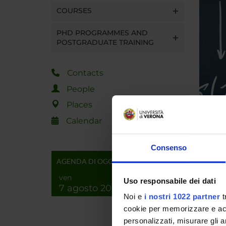
COURSES
PHD PROGRAMMES AND
POSTGRADUATE TRAINING
Contacts
People
Places
Calendar
Spe
Tu
Consenso
AGENDA DI OGGI
This le
ven
Uso responsabile dei dati
It will 
7 agosto 2026
Noi e
i nostri 1022 partner
t
cookie per memorizzare e acce
personalizzati, misurare gli an