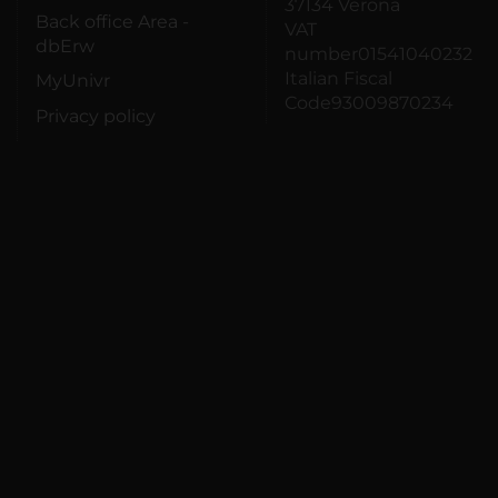
37134 Verona
Back office Area -
VAT
dbErw
number01541040232
Italian Fiscal
MyUnivr
Code93009870234
Privacy policy