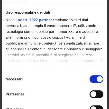
ACTIVITIES
Uso responsabile dei dati
RESEARCH AREAS
Noi e
i nostri 1022 partner
trattiamo i vostri dati
personali, ad esempio il vostro numero IP, utilizzando
RESEARCH GROUPS
tecnologie come i cookie per memorizzare e accedere
alle informazioni sul vostro dispositivo al fine di
PHD PROGRAMMES
pubblicare annunci e contenuti personalizzati, misurare
gli annunci e i contenuti, ricercare il pubblico e sviluppare
RESEARCH FACILITIES
i servizi. Avete la possibilità di scegliere chi utilizza i
vostri dati e per quali scopi. Le vostre scelte in materia di
LIBRARIES
privacy sono applicabili solo su questa proprietà digitale
in cui avete effettuato le vostre scelte. È possibile
CENTRES
Selezione
modificare o revocare il proprio consenso in qualsiasi
Necessari
del
LABORATORIES
momento dalla Dichiarazione sui cookie o facendo clic
consenso
sull'icona di attivazione della privacy.
Preferenze
SPIN OFF AND COMPANIES
Con il tuo consenso, vorremmo anche:
Contacts
raccogliere informazioni sulla tua posizione