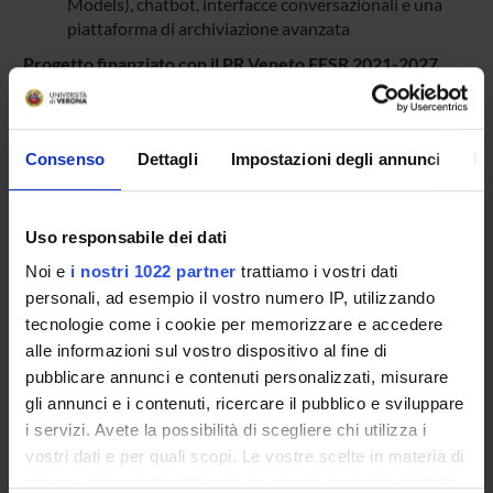
Models), chatbot, interfacce conversazionali e una
piattaforma di archiviazione avanzata
Progetto finanziato con il PR Veneto FESR 2021-2027.
ENTI FINANZIATORI:
Consenso
Dettagli
Impostazioni degli annunci
In
Regione del Veneto
Finanziamento:
assegnato e gestito dal Dipartimento
Uso responsabile dei dati
Noi e
i nostri 1022 partner
trattiamo i vostri dati
personali, ad esempio il vostro numero IP, utilizzando
PARTECIPANTI AL PROGETTO
tecnologie come i cookie per memorizzare e accedere
alle informazioni sul vostro dispositivo al fine di
Alberto Belussi
pubblicare annunci e contenuti personalizzati, misurare
Professore associato
gli annunci e i contenuti, ricercare il pubblico e sviluppare
Umberto Castellani
i servizi. Avete la possibilità di scegliere chi utilizza i
Professore ordinario
vostri dati e per quali scopi. Le vostre scelte in materia di
privacy sono applicabili solo su questa proprietà digitale