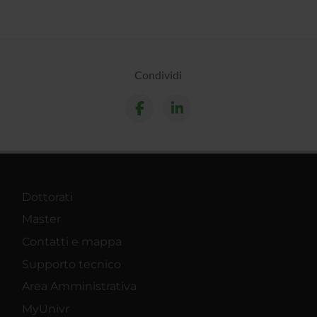
Condividi
Dottorati
Master
Contatti e mappa
Supporto tecnico
Area Amministrativa
MyUnivr